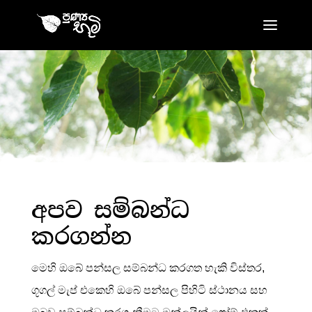
අපව සම්බන්ධ
කරගන්න
මෙහි ඔබේ පන්සල සම්බන්ධ කරගත හැකි විස්තර,
ගූගල් මැප් එකෙහි ඔබේ පන්සල පිහිටි ස්ථානය සහ