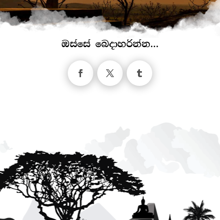
මෙම වෙබ් අඩවිය සමාජජාල මාධ්‍ය
ඔස්සේ බෙදාහරින්න…