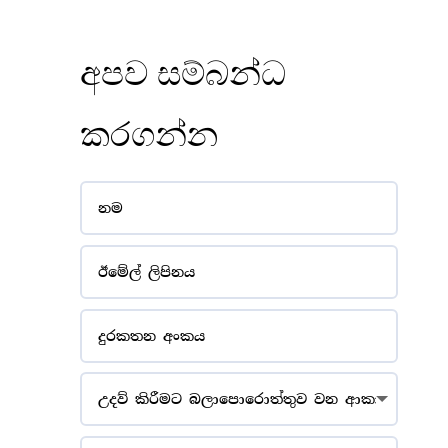
අපව සම්බන්ධ
කරගන්න