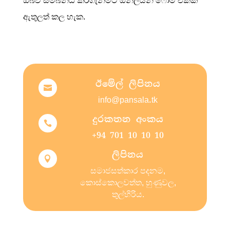
ඔබව සම්බන්ධ කරගැනීමට ඔන්ලයින් ෆෝම් එකක්
ඇතුලත් කල හැක.
ඊමේල් ලිපිනය

info@pansala.tk
දුරකතන අංකය

+94 701 10 10 10
ලිපිනය

සමාජසත්කාර පදනම,
කොස්කොලවත්ත, හුණුවල,
තුල්හිරිය.