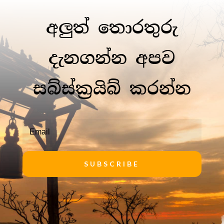
අලුත් තොරතුරු
දැනගන්න අපව
සබ්ස්ක්‍රයිබ් කරන්න
SUBSCRIBE