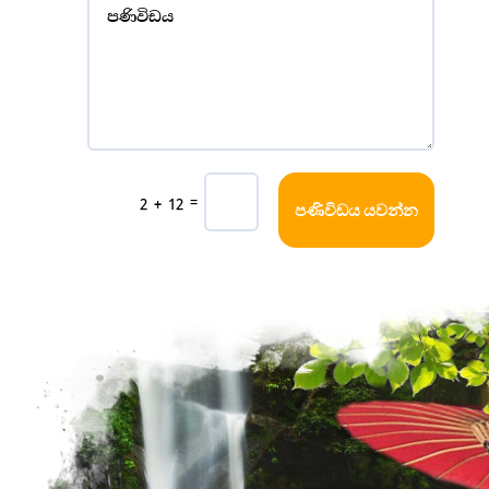
=
2 + 12
පණිවිඩය යවන්න