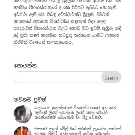
බත් වැටුප් දීමටත් විශාල මුදලක් ධනයක් අවශ්‍ය විය. මේ
තත්වය විහාරස්ථානයේ දායක පිරිසට දැරීමට නොහැකි
අවස්ථා ඇති වේ. එබඳු අවස්ථාවන්ට මුහුණ දීමටත්
ශාසනයේ අනාගත චිරස්ථිතිය සඳහාත් එදා හෙළ
රජදරුවන් විහාරස්ථාන වලට ගොඩ මඩ ඉඩම් කුඹුරු ආදී
දේ පූජා කළේ ශාසනික කටයුතු කරගෙන යාමට උපකාර
කිරීමක් වශයෙන් සළකාගෙනය.
සොයන්න
නවතම පුවත්
බලගොඩ සුනන්දාරාම විහාරස්ථානයට අවශ්‍යව
ඇත්තේ ලිදක් නොමැත ලිදක් කපා මොටර්
කරන්නේනම් බොහොම පිං සිදු වෙනවා
මසකට දානේ වේල් 5ක් පමණක් ලැබෙන, කන්දක්
මුදුනක පිහිටි, අඩුපහසුකම් සහිත මෙහෙණි