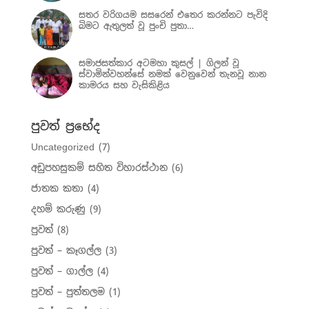
සතර වරිගයම සසරෙන් එතෙර කරන්නට පැවිදි
බිමට ඇතුලත් වූ පුංචි පුතා…
සමාජසත්කාර අටමහා කුසල් | ගිලන් වූ
ස්වාමින්වහන්සේ නමක් වෙනුවෙන් තැනවූ නාන
කාමරය සහ වැසිකිළිය
පුවත් ප්‍රභේද
Uncategorized
(7)
අඩුපහසුකම් සහිත විහාරස්ථාන
(6)
ජාතක කතා
(4)
දහම් කරුණු
(9)
පුවත්
(8)
පුවත් – කෑගල්ල
(3)
පුවත් – ගාල්ල
(4)
පුවත් – පුත්තලම
(1)