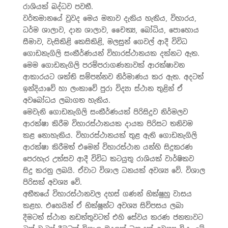
රාශියක් බද්ධව පවතී.
වර්තමානයේ වුවද මෙය මනාව දැකිය හැකිය, විහාරය,
ධර්ම ශාලාව, දාන ශාලාව, චෛත්‍ය, බෝධිය, පොහොය
සීමාව, වැසිකිළි කෙසිකිළි, මලසුන් ගෙවල් ආදී විවිධ
ගොඩනැගිලි සංකීර්ණයන් විහාරස්ථානයක දක්නට ඇත.
මෙම ගොඩනැගිලි පරම්පරාගණනාවක් ආරක්ෂාවන
ආකාරයට ශක්ති සම්පන්නව නිර්මාණය කර ඇත. අදටත්
ඉන්දියාවේ හා ලංකාවේ පුරා විද්‍යා ස්ථාන තුළින් ඒ
අවබෝධය ලබාගත හැකිය.
මෙවැනි ගොඩනැගිලි සංකීර්ණයක් පිරිසිදුව නිර්මලව
ආරක්ෂා කිරීම විහාරස්ථානයක දායක පිරිසට තනිවම
කළ නොහැකිය. විහාරස්ථානයක් තුළ ඇති ගොඩනැගිලි
ආරක්ෂා කිරීමත් එමෙන් විහාරස්ථාන යන්හි සිදුකරණ
පෙරහැර උත්සව ආදී විවිධ කටයුතු රාශියක් වාර්ෂිකව
සිදු කරනු ලබයි. ඒවාට විශාල ධනයක් අවශ්‍ය වේ. විශාල
පිරිසක් අවශ්‍ය වේ.
අතීතයේ විහාරස්ථානවල දහස් ගණන් භික්ෂුහු වාසය
කළහ. එහෙයින් ඒ භික්ෂූන්ට අවශ්‍ය සිව්පසය ලබා
දීමටත් ස්ථාන නඩත්තුවටත් එහි සේවය කරණ ජනතාවට