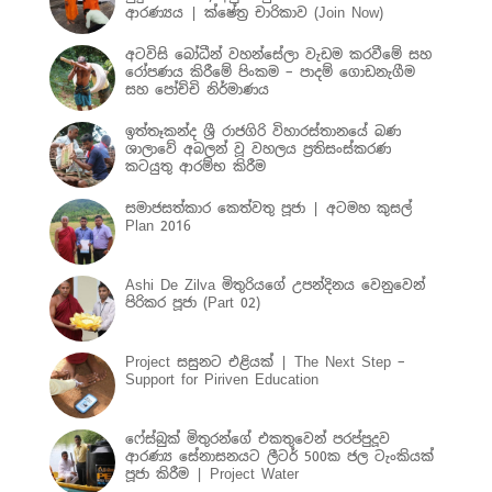
ආරණ්‍යය | ක්ෂේත්‍ර චාරිකාව (Join Now)
අටවිසි බෝධීන් වහන්සේලා වැඩම කරවීමේ සහ
රෝපණය කිරීමේ පිංකම – පාදම් ගොඩනැගීම
සහ පෝච්චි නිර්මාණය
ඉත්තෑකන්ද ශ්‍රී රාජගිරි විහාරස්තානයේ බණ
ශාලාවේ අබලන් වූ වහලය ප්‍රතිසංස්කරණ
කටයුතු ආරම්භ කිරීම
සමාජසත්කාර කෙත්වතු පූජා | අටමහ කුසල්
Plan 2016
Ashi De Zilva මිතුරියගේ උපන්දිනය වෙනුවෙන්
පිරිකර පූජා (Part 02)
Project සසුනට එළියක් | The Next Step –
Support for Piriven Education
ෆේස්බුක් මිතුරන්ගේ එකතුවෙන් පරප්පුදූව
ආරණ්‍ය සේනාසනයට ලීටර් 500ක ජල ටැංකියක්
පූජා කිරීම | Project Water