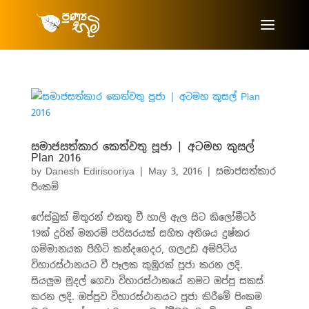
සමාජසත්කාර කෙත්වතු පූජා | අටමහ කුසල්
Plan 2016
by
Danesh Edirisooriya
|
May 3, 2016
|
සමාජසත්කාර
පිංකම්
ෆේස්බුක් මිතුරන් එකතු වී හාලි ඇල සිට කිලෝමීටර්
19ක් දුරින් මනරම් පරිසරයක් සහිත අතිශය දුෂ්කර
ගම්මානයක පිහිටි කන්දගෙදර, ගලඋඩ අම්පිටිය
විහාරස්ථානයට වී පෑලක කුඹුරක් පූජා කරන ලදි.
සියලුම මුදල් ගෙවා විහාරස්ථානයේ නමට ඔප්පු සකස්
කරන ලදි. ඔප්පුව විහාරස්ථානයට පූජා කිරීමේ පිංකම