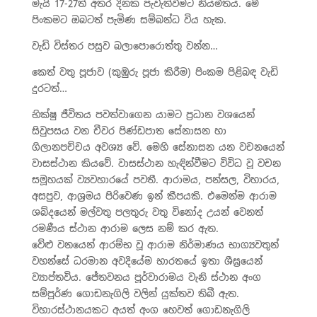
මැයි 17-27ත් අතර දිනක පැවැත්වීමට නියමිතය. මේ
පිංකමට ඔබටත් පැමිණ සම්බන්ධ විය හැක.
වැඩි විස්තර පසුව බලාපොරොත්තු වන්න…
කෙත් වතු පූජාව (කුඹුරු පූජා කිරීම) පිංකම පිළිබඳ වැඩි
දුරටත්…
භික්ෂු ජීවිතය පවත්වාගෙන යාමට ප්‍රධාන වශයෙන්
සිවුපසය වන චීවර පිණ්ඩපාත සේනාසන හා
ගිලානපච්චය අවශ්‍ය වේ. මෙහි සේනාසන යන වචනයෙන්
වාසස්ථාන කියවේ. වාසස්ථාන හැඳින්වීමට විවිධ වූ වචන
සමූහයක් ව්‍යවහාරයේ පවතී. ආරාමය, පන්සල, විහාරය,
අසපුව, ආශ්‍රමය පිරිවෙණ ඉන් කීපයකි. එමෙන්ම ආරාම
ශබ්දයෙන් මල්වතු පලතුරු වතු විනෝද උයන් වෙනත්
රමණීය ස්ථාන ආරාම ලෙස නම් කර ඇත.
වේළු වනයෙන් ආරම්භ වූ ආරාම නිර්මාණය භාග්‍යවතුන්
වහන්සේ ධරමාන අවදියේම භාරතයේ ඉතා ශීඝ්‍රයෙන්
ව්‍යාප්තවිය. ජේතවනය පූර්වාරාමය වැනි ස්ථාන අංග
සම්පූර්ණ ගොඩනැගිලි වලින් යුක්තව තිබී ඇත.
විහාරස්ථානයකට අයත් අංග හෙවත් ගොඩනැගිලි