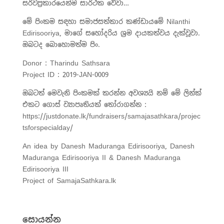
සර්වප්‍රකාරයෙන්ම සාර්ථක වේවා…
මේ පිංකම සඳහා සමාජසත්කාර කණ්ඩායමේ Nilanthi
Edirisooriya, මාගේ සහෝදරිය ශ්‍රම දායකත්වය දැක්වූවා.
ඔබටද බොහොමත්ම පිං.
Donor : Tharindu Sathsara
Project ID : 2019-JAN-0009
ඔබටත් මෙවැනි පිංකමක් කරන්න අවශ්‍යයි නම් මේ ලින්ක්
එකට ගොස් ව්‍යාපෘතියක් තෝරාගන්න :
https://justdonate.lk/fundraisers/samajasathkara/projec
tsforspecialday/
An idea by Danesh Maduranga Edirisooriya, Danesh
Maduranga Edirisooriya II & Danesh Maduranga
Edirisooriya III
Project of SamajaSathkara.lk
සොයන්න