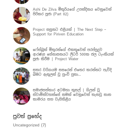
Ashi De Zilva මිතුරියගේ උපන්දිනය වෙනුවෙන්
පිරිකර පූජා (Part 02)
Project සසුනට එළියක් | The Next Step –
Support for Piriven Education
ෆේස්බුක් මිතුරන්ගේ එකතුවෙන් පරප්පුදූව
ආරණ්‍ය සේනාසනයට ලීටර් 500ක ජල ටැංකියක්
පූජා කිරීම | Project Water
සතර වරිගයම සසරෙන් එතෙර කරන්නට පැවිදි
බිමට ඇතුලත් වූ පුංචි පුතා…
සමාජසත්කාර අටමහා කුසල් | ගිලන් වූ
ස්වාමින්වහන්සේ නමක් වෙනුවෙන් තැනවූ නාන
කාමරය සහ වැසිකිළිය
පුවත් ප්‍රභේද
Uncategorized
(7)