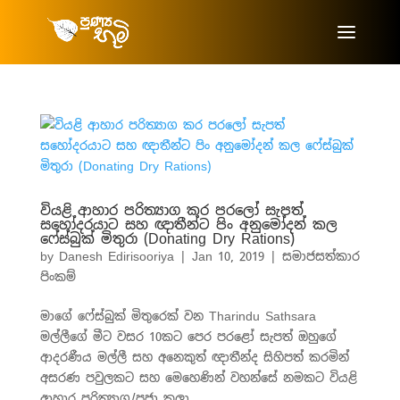
වියළි ආහාර පරිත්‍යාග කර පරලෝ සැපත්
සහෝදරයාට සහ ඥාතීන්ට පිං අනුමෝදන් කල
ෆේස්බුක් මිතුරා (Donating Dry Rations)
by
Danesh Edirisooriya
|
Jan 10, 2019
|
සමාජසත්කාර
පිංකම්
මාගේ ෆේස්බුක් මිතුරෙක් වන Tharindu Sathsara
මල්ලීගේ මීට වසර 10කට පෙර පරළෝ සැපත් ඔහුගේ
ආදරණීය මල්ලී සහ අනෙකුත් ඥාතීන්ද සිහිපත් කරමින්
අසරණ පවුලකට සහ මෙහෙණින් වහන්සේ නමකට වියළි
ආහාර පරිත්‍යාග/පූජා කලා.