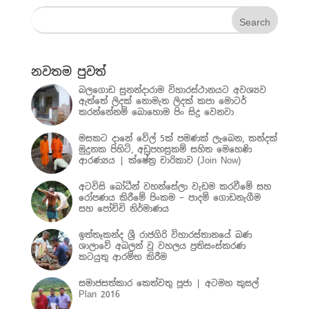
නවතම පුවත්
බලගොඩ සුනන්දාරාම විහාරස්ථානයට අවශ්‍යව
ඇත්තේ ලිදක් නොමැත ලිදක් කපා මොටර්
කරන්නේනම් බොහොම පිං සිදු වෙනවා
මසකට දානේ වේල් 5ක් පමණක් ලැබෙන, කන්දක්
මුදුනක පිහිටි, අඩුපහසුකම් සහිත මෙහෙණි
ආරණ්‍යය | ක්ෂේත්‍ර චාරිකාව (Join Now)
අටවිසි බෝධීන් වහන්සේලා වැඩම කරවීමේ සහ
රෝපණය කිරීමේ පිංකම – පාදම් ගොඩනැගීම
සහ පෝච්චි නිර්මාණය
ඉත්තෑකන්ද ශ්‍රී රාජගිරි විහාරස්තානයේ බණ
ශාලාවේ අබලන් වූ වහලය ප්‍රතිසංස්කරණ
කටයුතු ආරම්භ කිරීම
සමාජසත්කාර කෙත්වතු පූජා | අටමහ කුසල්
Plan 2016