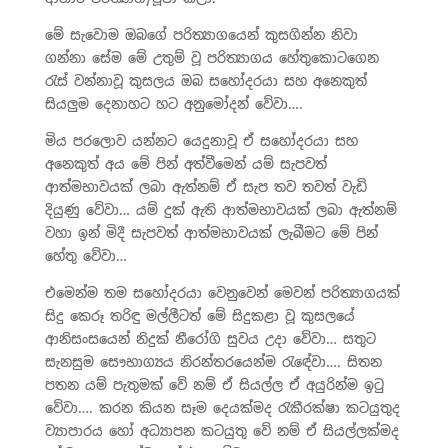
මේ සැවොම ඔබගේ පරිත්‍යාගයෙන් කුසගින්න නිවා
ගන්නා සේම මේ උතුම් වූ පරිත්‍යාගය හේතුකොටගෙන
රැස් වන්නාවූ කුසලය ඔබ සහෝදරයා සහ අනෙකුත්
සියලුම දෙනාහට හට අනුමෝදන් වේවා….
මිය පරලොව යන්නට යෙදුනාවූ ඒ සහෝදරයා සහ
අනෙකුත් අය මේ පින් අත්වීමෙන් යම් සැපවත්
ආත්මභාවයක් ලබා ඇත්නම් ඒ සැප තව තවත් වැඩි
දියුණු වේවා… යම් දුක් ඇති ආත්මභාවයක් ලබා ඇත්නම්
වහා ඉන් මිදී සැපවත් ආත්මභාවයක් ලැබීමට මේ පින්
හේතු වේවා…
එමෙන්ම තම සහෝදරයා වෙනුවෙන් මෙවන් පරිත්‍යාගයක්
සිදු කෙරූ තරිඳු මල්ලීටත් මේ සිදුකළා වූ කුසලයේ
ආනිසංසයෙන් නිදුක් නීරෝගි සුවය උදා වේවා… සතුට
සැනසුම සෞභාග්‍යය නිරන්තරයෙන්ම රැඳේවා…. සිතන
පතන යම් පැතුමක් වේ නම් ඒ සියල්ල ඒ අයුරින්ම ඉටු
වේවා…. කරන කියන සෑම දෙයක්මද රැකීරක්ෂා කටයුතුද
ව්‍යාපාරය හෝ අධ්‍යාපන කටයුතු වේ නම් ඒ සියල්ලක්මද