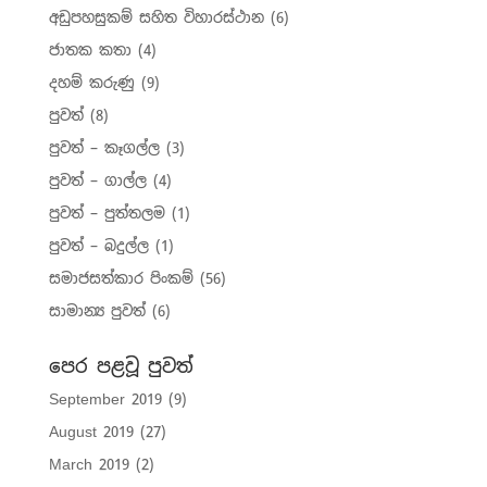
අඩුපහසුකම් සහිත විහාරස්ථාන
(6)
ජාතක කතා
(4)
දහම් කරුණු
(9)
පුවත්
(8)
පුවත් – කෑගල්ල
(3)
පුවත් – ගාල්ල
(4)
පුවත් – පුත්තලම
(1)
පුවත් – බදුල්ල
(1)
සමාජසත්කාර පිංකම්
(56)
සාමාන්‍ය පුවත්
(6)
පෙර පළවූ පුවත්
September 2019
(9)
August 2019
(27)
March 2019
(2)