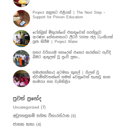
Project සසුනට එළියක් | The Next Step –
Support for Piriven Education
ෆේස්බුක් මිතුරන්ගේ එකතුවෙන් පරප්පුදූව
ආරණ්‍ය සේනාසනයට ලීටර් 500ක ජල ටැංකියක්
පූජා කිරීම | Project Water
සතර වරිගයම සසරෙන් එතෙර කරන්නට පැවිදි
බිමට ඇතුලත් වූ පුංචි පුතා…
සමාජසත්කාර අටමහා කුසල් | ගිලන් වූ
ස්වාමින්වහන්සේ නමක් වෙනුවෙන් තැනවූ නාන
කාමරය සහ වැසිකිළිය
පුවත් ප්‍රභේද
Uncategorized
(7)
අඩුපහසුකම් සහිත විහාරස්ථාන
(6)
ජාතක කතා
(4)