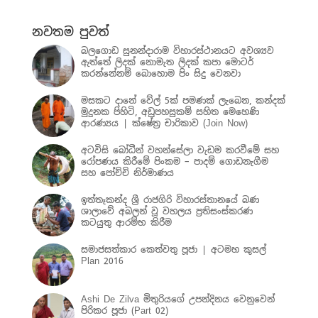
නවතම පුවත්
බලගොඩ සුනන්දාරාම විහාරස්ථානයට අවශ්‍යව
ඇත්තේ ලිදක් නොමැත ලිදක් කපා මොටර්
කරන්නේනම් බොහොම පිං සිදු වෙනවා
මසකට දානේ වේල් 5ක් පමණක් ලැබෙන, කන්දක්
මුදුනක පිහිටි, අඩුපහසුකම් සහිත මෙහෙණි
ආරණ්‍යය | ක්ෂේත්‍ර චාරිකාව (Join Now)
අටවිසි බෝධීන් වහන්සේලා වැඩම කරවීමේ සහ
රෝපණය කිරීමේ පිංකම – පාදම් ගොඩනැගීම
සහ පෝච්චි නිර්මාණය
ඉත්තෑකන්ද ශ්‍රී රාජගිරි විහාරස්තානයේ බණ
ශාලාවේ අබලන් වූ වහලය ප්‍රතිසංස්කරණ
කටයුතු ආරම්භ කිරීම
සමාජසත්කාර කෙත්වතු පූජා | අටමහ කුසල්
Plan 2016
Ashi De Zilva මිතුරියගේ උපන්දිනය වෙනුවෙන්
පිරිකර පූජා (Part 02)