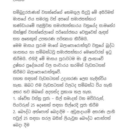
සම්බුදුරජාණන් වහන්සේගේ තෙමගුල සිදුවූ මේ අසිරිමත්
මාසයේ එය සමරනු වස් අපගේ සමාජසත්කාර
කණ්ඩායමේ පළමුවන සමාජසත්කාරය වනුයේද සාමනේර
භික්ෂූන් වහන්සේලාගේ පරිභෝජනය වෙනුවෙන් ඇඳන්
සහ අනෙකුත් උපකරණ පරිත්‍යාග කීරීමයි.
මෙම මාසය පුරාම මාගේ බලාපොරොත්තුව වනුයේ බුද්ධ
ශාසනය හා සම්බන්ධවූ සමාජසත්කාර මෙහෙවරක් ඉටු
කිරීමයි. එහිදී මේ මාසය පුරාවටම මා ශ‍්‍රී ලංකාවේ
දුෂ්කර ප‍්‍රදේශයන් වල සංචාරය කරමින් වැඩසටහන්
කිරීමට බලාපොරොත්තුවේ.
පහත සඳහන් වැඩසටහන් උදාහරණ ලෙස හැඳින්විය
හැක. ඔබට එම වැඩසටහන් වලටද සම්බන්ධ විය හැකි
අතර තව ඔබගේ අදහස්ද ප‍්‍රකාශ කල හැක.
1. ශ්වේත වස්ත‍්‍ර පූජා – සිල් සමාදන් වන මව්වරුන්,
පියවරුන් 25 දෙනෙක් සඳහා සිල්රෙදි පූජා කිරීම
2. බෞද්ධ අත්පොත් බෙදාදීම – අඩුආදායම් අසරණ ලාභී
පවුල් 25 සඳහා සරල බසින් ලියැවුන බෞද්ධ පොත්පත්
බෙදා දීම