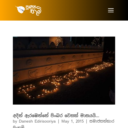
අදින් ඇරඹෙන්නේ පිංබර වෙසක් මාසයයි…
by
Danesh Edirisooriya
|
May 1, 2015
|
සමාජසත්කාර
පිංකම්