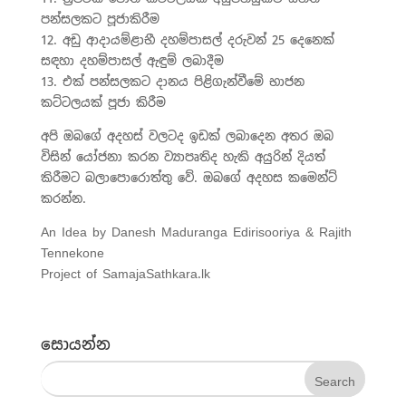
පන්සලකට පූජාකිරීම
12. අඩු ආදායම්ළාභී දහම්පාසල් දරුවන් 25 දෙනෙක්
සඳහා දහම්පාසල් ඇඳුම් ලබාදීම
13. එක් පන්සලකට දානය පිළිගැන්වීමේ භාජන
කට්ටලයක් පූජා කිරීම
අපි ඔබගේ අදහස් වලටද ඉඩක් ලබාදෙන අතර ඔබ
විසින් යෝජනා කරන ව්‍යාපෘතිද හැකි අයුරින් දියත්
කිරීමට බලාපොරොත්තු වේ. ඔබගේ අදහස කමෙන්ට්
කරන්න.
An Idea by Danesh Maduranga Edirisooriya & Rajith
Tennekone
Project of SamajaSathkara.lk
සොයන්න