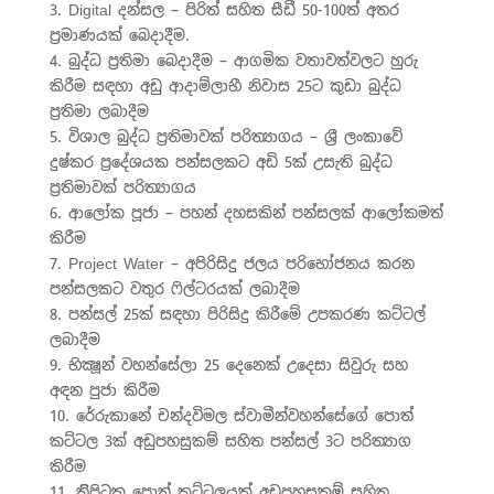
3. Digital දන්සල – පිරිත් සහිත සීඩී 50-100ත් අතර
ප‍්‍රමාණයක් බෙදාදීම.
4. බුද්ධ ප‍්‍රතිමා බෙදාදීම – ආගමික වතාවත්වලට හුරු
කිරීම සඳහා අඩු ආදාම්ලාභී නිවාස 25ට කුඩා බුද්ධ
ප‍්‍රතිමා ලබාදීම
5. විශාල බුද්ධ ප‍්‍රතිමාවක් පරිත්‍යාගය – ශ‍්‍රී ලංකාවේ
දුෂ්කර ප‍්‍රදේශයක පන්සලකට අඩි 5ක් උසැති බුද්ධ
ප‍්‍රතිමාවක් පරිත්‍යාගය
6. ආලෝක පූජා – පහන් දහසකින් පන්සලක් ආලෝකමත්
කිරීම
7. Project Water – අපිරිසිදු ජලය පරිභෝජනය කරන
පන්සලකට වතුර ෆිල්ටරයක් ලබාදීම
8. පන්සල් 25ක් සඳහා පිරිසිදු කිරීමේ උපකරණ කට්ටල්
ලබාදීම
9. භික්‍ෂූන් වහන්සේලා 25 දෙනෙක් උදෙසා සිවුරු සහ
අඳන පුජා කිරීම
10. රේරුකානේ චන්දවිමල ස්වාමීන්වහන්සේගේ පොත්
කට්ටල 3ක් අඩුපහසුකම් සහිත පන්සල් 3ට පරිත්‍යාග
කිරීම
11. ති‍්‍රිපිටක පොත් කට්ටලයක් අඩුපහසුකම් සහිත