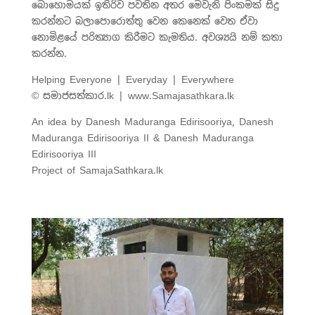
බොහොමයක් ඉතිරිව පවතින අතර මෙවැනි පිංකමක් සිදු
කරන්නට බලාපොරොත්තු වෙන කෙනෙක් වෙත ඒවා
නොමිළයේ පරිත්‍යාග කිරීමට කැමතිය. අවශ්‍යයි නම් කතා
කරන්න.
Helping Everyone | Everyday | Everywhere
© සමාජසත්කාර.lk | www.Samajasathkara.lk
An idea by Danesh Maduranga Edirisooriya, Danesh
Maduranga Edirisooriya II & Danesh Maduranga
Edirisooriya III
Project of SamajaSathkara.lk