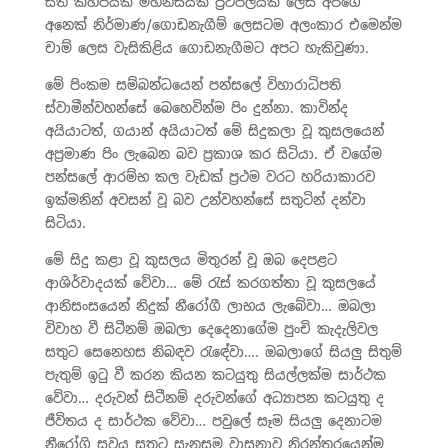
සති කිහිපයක මහන්සියක ප්‍රථිපලයක් ලෙස අපගේ
අනෙක් නිර්මාණ/ගොඩනැගීම් ලෙසටම අලංකාර එමෙන්ම
චාම් ලෙස වැසිකිළිය ගොඩනැගීමට අපට හැකිවුණා.
මේ පිංකම සම්බන්ධයෙන් පන්සලේ විහාරාධිපති
ස්වාමීන්වහන්සේ බෙහෙවින්ම පිං දුන්නා. කාවින්ද
අයියාටත්, ගයාන් අයියාටත් මේ සිදුකලා වූ කුසලයෙන්
අප්‍රමාණ පිං ලැබෙන බව ප්‍රකාශ කර සිටියා. ඒ වගේම
පන්සලේ ආරම්භ කල වැඩක් ප්‍රථම වරට හරියාකාරව
ඉක්මනින් අවසන් වූ බව උන්වහන්සේ සතුටින් දන්වා
සිටියා.
මේ සිදු කළා වූ කුසලය මිතුරන් වූ ඔබ දෙපළට
ආශිර්වාදයක් වේවා… මේ රැස් කරගත්තා වූ කුසලයේ
ආනිසංසයෙන් නිදුක් නීරෝගී ලාභය ලැබේවා… ඔබලා
විවාහ වී සිටීනම් ඔබලා දෙදෙනාගේම පුංචි කැදැලිවල
සතුට සෙනෙහස නිබඳව රැඳේවා…. ඔබලාගේ සියලු සිතුම්
පැතුම් ඉටු වී කරන කියන කටයුතු සියල්ලක්ම සාර්ථක
වේවා… දරුවන් සිටීනම් දරුවන්ගේ අධ්‍යාපන කටයුතු ද
ජීවිතය ද සාර්ථක වේවා… පවුලේ සෑම සියලු දෙනාටම
නීරෝගි සුවය සතුට සැනසුම වාසනාව නිරන්තරයෙන්ම