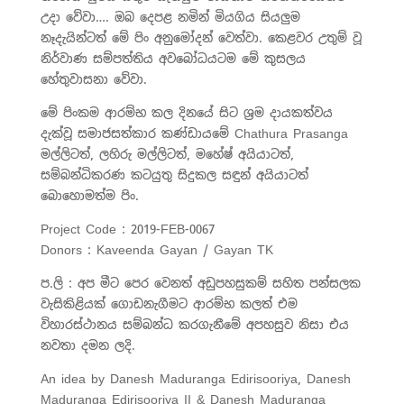
උදා වේවා…. ඔබ දෙපළ නමින් මියගිය සියලුම
නෑදැයින්ටත් මේ පිං අනුමෝදන් වෙත්වා. කෙළවර උතුම් වූ
නිර්වාණ සම්පත්තිය අවබෝධයටම මේ කුසලය
හේතුවාසනා වේවා.
මේ පිංකම ආරම්භ කල දිනයේ සිට ශ්‍රම දායකත්වය
දැක්වූ සමාජසත්කාර කණ්ඩායමේ Chathura Prasanga
මල්ලිටත්, ලහිරු මල්ලිටත්, මහේෂ් අයියාටත්,
සම්බන්ධිකරණ කටයුතු සිදුකල සඳුන් අයියාටත්
බොහොමත්ම පිං.
Project Code : 2019-FEB-0067
Donors : Kaveenda Gayan / Gayan TK
ප.ලි : අප මීට පෙර වෙනත් අඩුපහසුකම් සහිත පන්සලක
වැසිකිළියක් ගොඩනැගීමට ආරම්භ කලත් එම
විහාරස්ථානය සම්බන්ධ කරගැනීමේ අපහසුව නිසා එය
නවතා දමන ලදි.
An idea by Danesh Maduranga Edirisooriya, Danesh
Maduranga Edirisooriya II & Danesh Maduranga