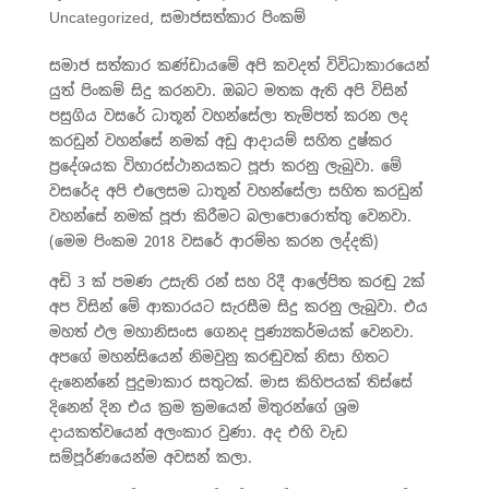
Uncategorized
,
සමාජසත්කාර පිංකම්
සමාජ සත්කාර කණ්ඩායමේ අපි කවදත් විවිධාකාරයෙන්
යුත් පිංකම් සිදු කරනවා. ඔබට මතක ඇති අපි විසින්
පසුගිය වසරේ ධාතූන් වහන්සේලා තැම්පත් කරන ලද
කරඩුන් වහන්සේ නමක් අඩු ආදායම් සහිත දුෂ්කර
ප්‍රදේශයක විහාරස්ථානයකට පූජා කරනු ලැබුවා. මේ
වසරේද අපි එලෙසම ධාතූන් වහන්සේලා සහිත කරඩුන්
වහන්සේ නමක් පූජා කිරීමට බලාපොරොත්තු වෙනවා.
(මෙම පිංකම 2018 වසරේ ආරම්භ කරන ලද්දකි)
අඩි 3 ක් පමණ උසැති රන් සහ රිදී ආලේපිත කරඬු 2ක්
අප විසින් මේ ආකාරයට සැරසීම සිදු කරනු ලැබුවා. එය
මහත් ඵල මහානිසංස ගෙනද පුණ්‍යකර්මයක් වෙනවා.
අපගේ මහන්සියෙන් නිමවුනු කරඬුවක් නිසා හිතට
දැනෙන්නේ පුදුමාකාර සතුටක්. මාස කිහිපයක් තිස්සේ
දිනෙන් දින එය ක්‍රම ක්‍රමයෙන් මිතුරන්ගේ ශ්‍රම
දායකත්වයෙන් අලංකාර වුණා. අද එහි වැඩ
සම්පූර්ණයෙන්ම අවසන් කලා.