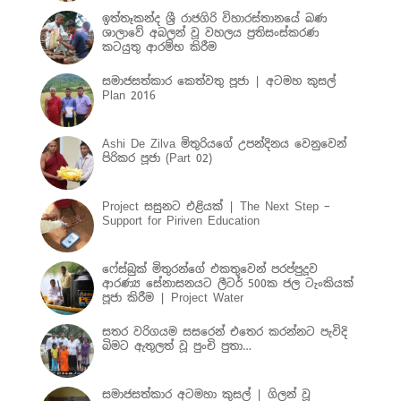
ඉත්තෑකන්ද ශ්‍රී රාජගිරි විහාරස්තානයේ බණ
ශාලාවේ අබලන් වූ වහලය ප්‍රතිසංස්කරණ
කටයුතු ආරම්භ කිරීම
සමාජසත්කාර කෙත්වතු පූජා | අටමහ කුසල්
Plan 2016
Ashi De Zilva මිතුරියගේ උපන්දිනය වෙනුවෙන්
පිරිකර පූජා (Part 02)
Project සසුනට එළියක් | The Next Step –
Support for Piriven Education
ෆේස්බුක් මිතුරන්ගේ එකතුවෙන් පරප්පුදූව
ආරණ්‍ය සේනාසනයට ලීටර් 500ක ජල ටැංකියක්
පූජා කිරීම | Project Water
සතර වරිගයම සසරෙන් එතෙර කරන්නට පැවිදි
බිමට ඇතුලත් වූ පුංචි පුතා…
සමාජසත්කාර අටමහා කුසල් | ගිලන් වූ