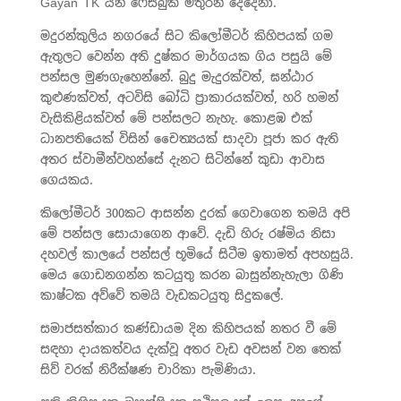
Gayan TK යන ෆේස්බුක් මිතුරන් දෙදෙනා.
මදුරන්කුලිය නගරයේ සිට කිලෝමීටර් කිහිපයක් ගම
ඇතුලට වෙන්න අති දුෂ්කර මාර්ගයක ගිය පසුයි මේ
පන්සල මුණගැහෙන්නේ. බුදු මැදුරක්වත්, ඝන්ඨාර
කුළුණක්වත්, අටවිසි බෝධි ප්‍රාකාරයක්වත්, හරි හමන්
වැසිකිළියක්වත් මේ පන්සලට නැහැ. කොළඹ එක්
ධානපතියෙක් විසින් චෛත්‍යයක් සාදවා පූජා කර ඇති
අතර ස්වාමීන්වහන්සේ දැනට සිටින්නේ කුඩා ආවාස
ගෙයකය.
කිලෝමීටර් 300කට ආසන්න දුරක් ගෙවාගෙන තමයි අපි
මේ පන්සල සොයාගෙන ආවේ. දැඩි හිරු රෂ්මිය නිසා
දහවල් කාලයේ පන්සල් භූමියේ සිටීම ඉතාමත් අපහසුයි.
මෙය ගොඩනගන්න කටයුතු කරන බාසුන්නැහැලා ගිණි
කාෂ්ටක අව්වේ තමයි වැඩකටයුතු සිදුකලේ.
සමාජසත්කාර කණ්ඩායම දින කිහිපයක් නතර වී මේ
සඳහා දායකත්වය දැක්වූ අතර වැඩ අවසන් වන තෙක්
සිව් වරක් නිරීක්ෂණ චාරිකා පැමිණියා.