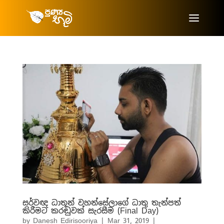
සර්වඥ ධාතූන් වහන්සේලාගේ ධාතු තැන්පත්
කිරීමට කරඬුවක් සැරසීම (Final Day)
by
Danesh Edirisooriya
|
Mar 31, 2019
|