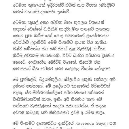
අටමහා කුසලයක් ඉදිරිපත්වී එයින් සැප විපාක ලබාදීමට
සමත් වන බව දහමෙහි දැක්වේ.
අටමහා කුසල් අතර අටවන මහා කුසලය වශයෙන්
සඳහන් වෙන්නේ වැසිකිළි සාදවා මහ සඟනට සඟසතු
කොට පූජා කිරීම හෝ පොදු ජනතාවගේ ප්‍රයෝජනයට
අවස්ථාව උදාකිරීම මෙම පිංකමට දායක විය හැකිය.
ශිෂ්ට සම්පන්න ජන සමාජයක් තුළ වැසිකිළි භාවිතා
කිරීම අවශ්‍යම කාරණයකි. එවිට බාහිර පරිසරය දූෂණය
නොවේ. ලෙඩරෝග බෝවීම වැළකේ. නීරෝගී ජන
සමාජයක් බිහි කිරීමට මෙම කරුණුද විශේෂ හේතුවකි.
මේ පුත්තලම, මදුරන්කුලිය, වේලාසිය දකුණ පන්සල. අති
දුෂ්කර පන්සලක්. මේ ප්‍රදේශයට කාලෙකින් වර්ෂාවවත්
නැහැ. ස්වාමීන්වහන්සේලාට පරිහරණයට හරිහමන්
වැසිකිළියක්වත් නැහැ. ඉතිං අපි තීරණය කලා මේ
පන්සලට වැසිකිළියක් සාදවා පූජා කරන්න. ඒ සඳහා
අවශ්‍ය කටයුතු සති කිහිපයකට උඩදී ආරම්භ කලා.
මේ පිංකමට දායකත්වය දැක්වූයේ Kaveenda Gayan සහ