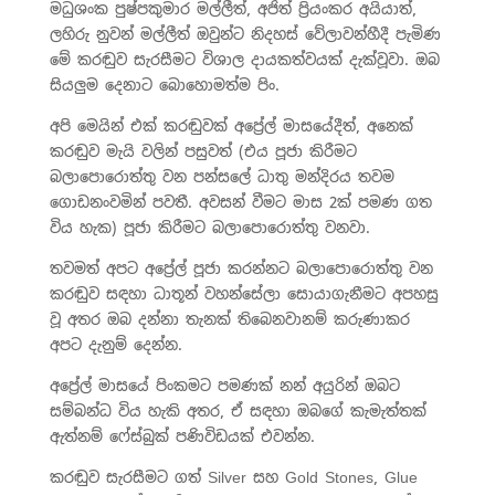
මධුශංක පුෂ්පකුමාර මල්ලීත්, අජිත් ප්‍රියංකර අයියාත්,
ලහිරු නුවන් මල්ලීත් ඔවුන්ට නිදහස් වේලාවන්හීදී පැමිණ
මේ කරඬුව සැරසීමට විශාල දායකත්වයක් දැක්වූවා. ඔබ
සියලුම දෙනාට බොහොමත්ම පිං.
අපි මෙයින් එක් කරඬුවක් අප්‍රේල් මාසයේදීත්, අනෙක්
කරඬුව මැයි වලින් පසුවත් (එය පූජා කිරීමට
බලාපොරොත්තු වන පන්සලේ ධාතු මන්දිරය තවම
ගොඩනංවමින් පවතී. අවසන් වීමට මාස 2ක් පමණ ගත
විය හැක) පූජා කිරීමට බලාපොරොත්තු වනවා.
තවමත් අපට අප්‍රේල් පූජා කරන්නට බලාපොරොත්තු වන
කරඬුව සඳහා ධාතූන් වහන්සේලා සොයාගැනීමට අපහසු
වූ අතර ඔබ දන්නා තැනක් තිබෙනවානම් කරුණාකර
අපට දැනුම් දෙන්න.
අප්‍රේල් මාසයේ පිංකමට පමණක් නන් අයුරින් ඔබට
සම්බන්ධ විය හැකි අතර, ඒ සඳහා ඔබගේ කැමැත්තක්
ඇත්නම් ෆේස්බුක් පණිවිඩයක් එවන්න.
කරඬුව සැරසීමට ගත් Silver සහ Gold Stones, Glue