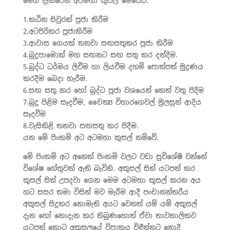
මෙහි දැක්වෙන අටමහා කුසල් මෙසේය.
1.කඨින සිවුරක් පූජා කිරීම
2.අටපිරිකර පූජාකිරීම
3.ආවාස ගෙයක් තනවා සඟසතුකර පූජා කිරීම
4.බුදුපාමොක් මහ සඟනට සඟ සතු කර දන්දීම.
5.බුද්ධ ධර්මය ලිවීම හා ලියවීම දහම් පොත්පත් මුද්‍රණය
කරදීම බෙදා හැරීම.
6.සඟ සතු කර හෝ බුද්ධ පූජා වශයෙන් කෙත් වතු පිදීම
7.බුදු පිළිම සෑදවීම, චෛත්‍ය විහාරගෙවල් මුලසුන් ආදිය
සෑදවීම
8.වැසිකිළි තනවා සඟසතු කර පිදීම.
යන මේ පිංකම් අට අටමහා කුසල් නම්වේ.
මේ පිංකම් අට අනෙක් පිංකම් වලට වඩා සුවිශේෂී වන්නේ
විශේෂ හේතුවක් ඇති බැවිනි. අකුසල් සිත් යටපත් කර
කුසල් සිත් උපදවා ගෙන මෙම අටමහා කුසල් කරන අය
හට සසර තමා විසින් මව මැරීම ආදී පංචානන්තරීය
අකුසල් සිදුකර නොමැති අයට වෙනත් යම් යම් අකුසල්
දැන හෝ නොදැන කර තිබුණහොත් ඒවා තාවකාලිකව
යටපත් කොට අකුසලයේ විපාකය විඳීන්නට නොදී