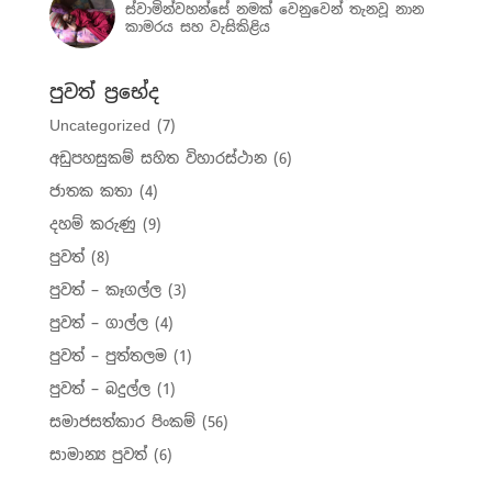
ස්වාමින්වහන්සේ නමක් වෙනුවෙන් තැනවූ නාන
කාමරය සහ වැසිකිළිය
පුවත් ප්‍රභේද
Uncategorized
(7)
අඩුපහසුකම් සහිත විහාරස්ථාන
(6)
ජාතක කතා
(4)
දහම් කරුණු
(9)
පුවත්
(8)
පුවත් – කෑගල්ල
(3)
පුවත් – ගාල්ල
(4)
පුවත් – පුත්තලම
(1)
පුවත් – බදුල්ල
(1)
සමාජසත්කාර පිංකම්
(56)
සාමාන්‍ය පුවත්
(6)