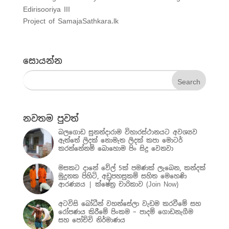
Edirisooriya III
Project of SamajaSathkara.lk
සොයන්න
නවතම පුවත්
බලගොඩ සුනන්දාරාම විහාරස්ථානයට අවශ්‍යව
ඇත්තේ ලිදක් නොමැත ලිදක් කපා මොටර්
කරන්නේනම් බොහොම පිං සිදු වෙනවා
මසකට දානේ වේල් 5ක් පමණක් ලැබෙන, කන්දක්
මුදුනක පිහිටි, අඩුපහසුකම් සහිත මෙහෙණි
ආරණ්‍යය | ක්ෂේත්‍ර චාරිකාව (Join Now)
අටවිසි බෝධීන් වහන්සේලා වැඩම කරවීමේ සහ
රෝපණය කිරීමේ පිංකම – පාදම් ගොඩනැගීම
සහ පෝච්චි නිර්මාණය