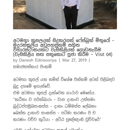
අටමහා කුසලයක් සිදුකරගත් ෆේස්බුක් මිතුරෝ –
මදුරන්කුලිය අඩුපහසුකම් සහිත
විහාරස්ථානයකට වැසිකිළියක් ගොඩනැගීම
(වැසිකිළිය සඟ සතුකොට පූජා කිරීම – Visit 04)
by
Danesh Edirisooriya
|
Mar 27, 2019
|
සමාජසත්කාර පිංකම්
අටමහා කුසල් යන නමින් විශේෂ පින්කම් අටක් පිළිබඳව
බුදු දහමේ ඉගැන්වේ.
එම අටමහා කුසල් දැක්වෙන ගාථාව මෙසේය.
“කඨිනං ච පරික්ඛාරං – වාස දානංච උත්තමං
බුද්ධප්පමුඛසංඝස්ස – දානං ධම්මස්ස ලේඛනං
ඛෙත්ත දානංච සංඝස්ස – පටිමා කරණං පි ච
කරණං වච්ච කුටියා – අට්ඨ පුඤ්ඤානි වුච්චරේ”