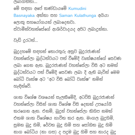
ලබාගත්තා…
මේ සඳහා අපේ කණ්ඩායමේ
Kumudini
Basnayaka
අක්කා සහ
Saman Kulathunga
අයියා
ලොකු සහයෝගයක් ලබාදෙනවා.
ස්වාමීන්වහන්සේගේ ආශිර්වාදයද අපිට ලබාදුන්නා.
වැඩි දුරටත්…
බුදුදහමේ සඳහන් තොරතුරු අනුව බුදුරජාණන්
වහන්සේලා බුද්ධත්වයට පත් වීමේදී වෘක්ෂයන්ගේ සෙවණ
ලබා ගෙන ඇත. බුදුරජාණන් වහන්සේලා විසි අට නමක්
බුද්ධත්වයට පත් වීමේදී සෙවණ ලබා දී ඇති බැවින් මෙම
බෝධි වෘක්ෂ අට “අට විසි බෝධි වෘක්ෂ” නමින්
හැඳින්වේ.
ශාක විශේෂ වශයෙන් සැලකීමේදී, අටවිසි බුදුරජාණන්
වහන්සේලා විසින් ශාක විශේෂ විසි දෙකක් උපයෝගී
කරගෙන ඇත. එනම්, බුදුන් වහන්සේලා කිහිප නමක්
එකම ශාක විශේෂය භාවිත කර ඇත. මංගල බුදුහිමි,
සුමන බුදු හිමි, රේවත බුදු හිමි සහ සෝභිත බුදු හිමි
නාග බෝධිය (නා ගස) ද පදුම බුදු හිමි සහ නාරද බුදු