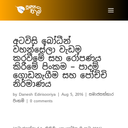
අටවිසි බෝධීන්
වහන්සේලා වැඩම
කරවීමේ සහ රෝපණය
කිරීමේ පිංකම – පාදම්
ගොඩනැගීම සහ පෝච්චි
නිර්මාණය
by
Danesh Edirisooriya
|
Aug 5, 2016
|
සමාජසත්කාර
පිංකම්
|
0 comments