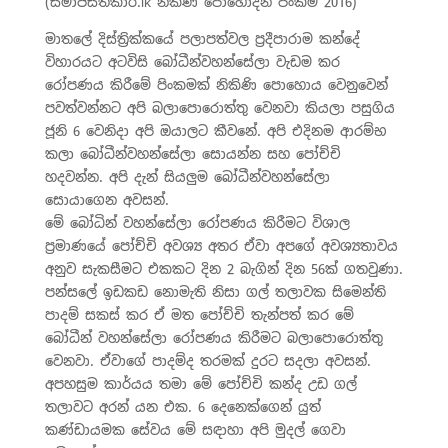
(සමාජසත්කාර.lk නිකිණි පොහෝදින පිංකම 2016)
මාතලේ දිස්ත්‍රික්කයේ පලාපත්වල ප්‍රදීපාරාම කන්දේ
විහාරයට අටවිසි බෝධීන්වහන්සේලා වැඩම කර
රෝපණය කිරීමේ පිංකමක් නිකිණි පොහොය වෙනුවෙන්
පවත්වන්නට අපි බලාපොරොත්තු වෙනවා කියලා පසුගිය
ජූනි 6 වෙනිදා අපි ඔයාලට කීවනේ. අපි එදිනම ආරම්භ
කලා බෝධීන්වහන්සේලා සොයන්න සහ පෝච්චි
හදවන්න. අපි දැන් සියලුම බෝධීන්වහන්සේලා
සොයාගෙන අවසන්.
මේ බෝධින් වහන්සේලා රෝපණය කිරීමට විශාල
ප්‍රමාණයේ පෝච්චි අවශ්‍ය අතර ඒවා අපගේ අවශ්‍යතාවය
අනුව සැකසීමට එකකට දින 2 බැගින් දින 56ක් ගතවුණා.
පන්සලේ ඉඩකඩ නොමැති නිසා ගල් තලාවක සිමෙන්ති
පාදම් සකස් කර ඒ මත පෝච්චි තැන්පත් කර මේ
බෝධීන් වහන්සේලා රෝපණය කිරීමට බලාපොරොත්තු
වෙනවා. ඒවාගේ පාදම්ද තරමක් දුරට සදලා අවසන්.
අපහසුම කාර්යය තමා මේ පෝච්චි කන්ද උඩ ගල්
තලාවට අරන් යන එක. 6 දෙනෙක්ගෙන් යුත්
කණ්ඩායමක සේවය මේ සඳාහා අපි මුදල් ගෙවා