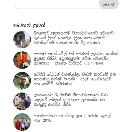
නවතම පුවත්
බලගොඩ සුනන්දාරාම විහාරස්ථානයට අවශ්‍යව
ඇත්තේ ලිදක් නොමැත ලිදක් කපා මොටර්
කරන්නේනම් බොහොම පිං සිදු වෙනවා
මසකට දානේ වේල් 5ක් පමණක් ලැබෙන, කන්දක්
මුදුනක පිහිටි, අඩුපහසුකම් සහිත මෙහෙණි
ආරණ්‍යය | ක්ෂේත්‍ර චාරිකාව (Join Now)
අටවිසි බෝධීන් වහන්සේලා වැඩම කරවීමේ සහ
රෝපණය කිරීමේ පිංකම – පාදම් ගොඩනැගීම
සහ පෝච්චි නිර්මාණය
ඉත්තෑකන්ද ශ්‍රී රාජගිරි විහාරස්තානයේ බණ
ශාලාවේ අබලන් වූ වහලය ප්‍රතිසංස්කරණ
කටයුතු ආරම්භ කිරීම
සමාජසත්කාර කෙත්වතු පූජා | අටමහ කුසල්
Plan 2016