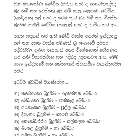
හිම මහාසෝණ බෝධිය (මුරුත ගස) ද කොණ්ඩඤ්ඤ
බුදු හිමි සහ වෙස්සභු බුදු හිමි සාල කළ්‍යාණ බෝධිය
(ඉන්දියානු සල් ගස) ද සරණංකර බුදු හිමි සහ විපස්සි
බුදුහිම පාඨලී බෝධිය (පලොල් ගස) ද භාවිත කර ඇත.
පහත සඳහන් කර ඇති බෝධි වෘක්ෂ අතරින් ඉන්දියානු
සල් සහ අසන වෘක්ෂ පමණක් ශ්‍රී ලංකාවේ පරිසර
පද්ධතිවල දැකිය නොහැකි අතර විශේෂයෙන් රෝපණය
කර ඇති විහාරස්ථාන සහ උද්හිද උද්‍යානවල ඇත. මෙම
ශාක ඉන්දියාවේ සහ නේපාලයේ ස්වභාවික වනාන්තරවල
පවතී.
අටවිසි බෝධීන් වහන්සේලා…
01) තණ්හංකර බුදුහිමි – රුකත්තන බෝධිය
02) මේධංකර බුදුහිමි – පත්කැළ බෝධිය
03) සරණංකර බුදුහිමි – පුලිල බෝධිය
04) දීපංකර බුදුහිමි – නෙරළු බෝධිය
05) කොණ්ඩජ්ජ්ය බුදුහිමි – සල්කලන බෝධිය
06) මංගල බුදුහිමි – නා බෝධිය
07) සුමන බුදුහිමි – නා බෝධිය