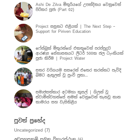
Ashi De Zilva මිතුරියගේ උපන්දිනය වෙනුවෙන්
පිරිකර පූජා (Part 02)
Project සසුනට එළියක් | The Next Step –
Support for Piriven Education
ෆේස්බුක් මිතුරන්ගේ එකතුවෙන් පරප්පුදූව
ආරණ්‍ය සේනාසනයට ලීටර් 500ක ජල ටැංකියක්
පූජා කිරීම | Project Water
සතර වරිගයම සසරෙන් එතෙර කරන්නට පැවිදි
බිමට ඇතුලත් වූ පුංචි පුතා…
සමාජසත්කාර අටමහා කුසල් | ගිලන් වූ
ස්වාමින්වහන්සේ නමක් වෙනුවෙන් තැනවූ නාන
කාමරය සහ වැසිකිළිය
පුවත් ප්‍රභේද
Uncategorized
(7)
අඩුපහසුකම් සහිත විහාරස්ථාන
(6)