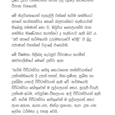
වූයේ පූර්ව ජන්මයන්හි කරන ලද කුශල කර්මයන්හි
විපාක වශයෙනි.
මේ නිදර්ශනයෙන් පැහැදිලි වන්නේ කර්ම ශක්තියට
අපගේ කායිකත්වය කෙරේ බලපාන්නට හැකියාවක්
තිබෙනු පමණක් නො ව, මවුපිය සෛලයන්හි ජාන
ශක්තිය නිෂේධනය කරන්නට ද හැකියාව ඇති බව ය.
“අපි අපගේ කර්මයෙහි උරුමකරුවෝ වෙමු” යි බුදු
රජාණන් වහන්සේ වදාළේ එහෙයිනි.
මේ විෂමතා පිළිබඳ ගැටලුව විවරණය කරමින්
අත්‍ථසාලිනියේ මෙසේ දක්වා ඇත:
“කර්ම විවිධත්වය හේතු කොටගෙන සත්ත්වයන්ගේ
උත්පත්තියෙහි දී උසස්-පහත්, හීන-ප්‍රණීත, සුඛිත හා
දුක්‍ඛිත යනාදි විවිධත්වයන් ඇති වේ. කර්මයෙහි
විවිධත්වය හේතුවෙන් ම පුද්ගලයන් අතර, සුරූපී-විරූපී,
උත්තම-අධම, පරිපූර්ණ-විකලාංග ආදි විවිධත්වයන් ඇති
වේ. කර්ම විවිධත්වය හේතුවෙන් ම පුද්ගලයන් අතර
ලාභ-අලාභ, අයස-යස, නින්දා-ප්‍රශංසා, සැප- දුක යන
ලෝක ධර්මතා ද පහළ වෙයි.