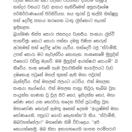
පලක් නොවන බැව් සලකා විසිහතර දහසම ගැඹුරු
කන්දර වනයට වැඩ ආහාර නැතිවීමෙන් අනුපාදිශේෂ
පරිනිර්වාණයෙන් පිරිනිවියහ. භය තුරන් වූ කල්හි භික්ෂූහු
සක් දෙවිඳු සහාය කරගෙන ධාතු රැුස්කොට සෑයක්
ඉඳිකළහ.
බ‍්‍රාහ්මණ තිස්ස සොරා ජනපදය වැනසීය. සංඝයා රැුස්වී
සාකච්ඡුා කොට සොරා පන්නා දමනු පිණිස තෙරුන්
අටනමක් සක් දෙවිඳු වෙත යැවීය. සක්දෙව් රජු ”ස්වාමීනී,
උපන් සොරා මට නැවැත්විය නොහැක. සංඝතෙමේ මුහුදින්
එතෙරට වඩිනු මැනවි. මම මුහුදින් ආරක්ෂාව සොයමි” යි
කීවේය. සංඝ තෙමේ හැම දිසාවකින්ම නාගදීපයට වැඩ
දඹකොළ පටුනේ මහල් තුනක් ඇති මහා පවුරක්
බැන්ඳවීය. එක් මහලක් ජලයට යටවිය. එක් මහලක
සංඝයා නැග්ගේය. එක් මහලක පාත‍්‍රා සිවුරු තැබ්බ වූහ.
සංයුත්ත භාණක වූ චූල සිව තෙර, ඉසිදත්ත තෙර, මහා
සේණ තෙර යන තෙරවරු තදෙන පිරිස් ප‍්‍රධානීහු වූහ.
මහාසෝණ තෙරුන් ඇමතූ අනෙක් දෙනම ”ආයුෂ්මත් මහා
සෝණයෙනි, පහුරට ගොඩ නැෙඟන්න”යි කීය. ”ස්වාමීනී,
ඔබවහන්සේලා?” මහසේණ හිමි විචාළෙය. ”අපි
නොයන්නෙමු. ඔබ නිසා අනාගතයෙහි ශාසන පරම්පරාව