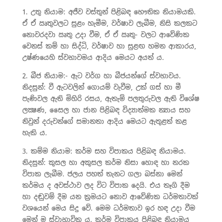
1. උතු නියාම: අජීව වස්තුන් පිළිබඳ භෞතික නියාමයකි.
ඒ ඒ ඍතුවලට සුළං හැමීම, වර්ෂාව ලැබීම, නිසි කලකට
නොවරදවා ඍතු උදා වීම, ඒ ඒ ඍතු- වලට ආවේණික
වෙනස් කම් හා සිද්ධි, වර්ෂාව හා සුළඟ හමන ආකාරය,
උෂ්ණයෙහි ස්වභාවමය ආදිය මෙයට අයත් ය.
2. බීජ නියාම:- ඇට වර්ග හා බීජයන්ගේ ස්වභාවය.
නිදසුන්: වී ඇටවලින් ගොයම් වැවීම, උක් ගස් හා මී
පැණිවල ඇති මිහිරි රසය, ඇතැම් පලතුරුවල ඇති විශේෂ
ලක්‍ෂණ, සෛල හා ජාන පිළිබඳ විද්‍යාත්මක න්‍යාය සහ
නිවුන් දරුවන්ගේ සමානතා ආදිය මෙයට ඇතුළත් කළ
හැකි ය.
3. කම්ම නියාම: කර්ම සහ විපාකය පිළිබඳ නියාමය.
නිදසුන්: කුසල හා අකුසල කර්ම නිසා හොඳ හා නරක
විපාක ලැබීම. ජලය පහත් තැනට ගලා බස්නා මෙන්
කර්මය ද අවස්ථාව ලද විට විපාක දෙයි. එය තෑගි දීම
හා දඬුවම් දීම යන ක්‍රමයට නොව ආවේණික ධර්මතාවක්
වශයෙන් මෙය සිදු වේ. මෙම ධර්මතාව ඉර හඳ උදා වීම
මෙන් ම ස්වාභාවික ය. කර්ම විපාකය පිළිබඳ නියාමය