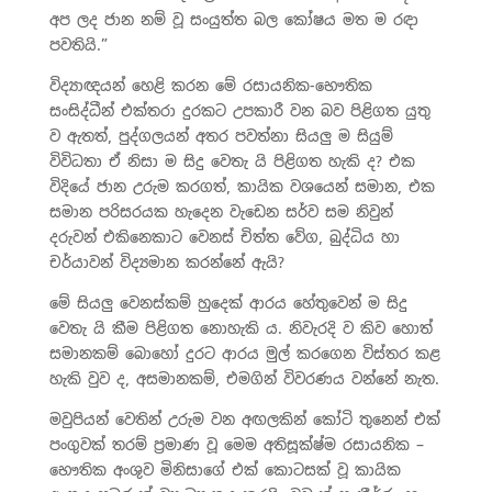
අප ලද ජාන නම් වූ සංයුත්ත බල කෝෂය මත ම රඳා
පවතියි.”
විද්‍යාඥයන් හෙළි කරන මේ රසායනික-භෞතික
සංසිද්ධීන් එක්තරා දුරකට උපකාරී වන බව පිළිගත යුතු
ව ඇතත්, පුද්ගලයන් අතර පවත්නා සියලු ම සියුම්
විවිධතා ඒ නිසා ම සිදු වෙතැ යි පිළිගත හැකි ද? එක
විදියේ ජාන උරුම කරගත්, කායික වශයෙන් සමාන, එක
සමාන පරිසරයක හැදෙන වැඩෙන සර්ව සම නිවුන්
දරුවන් එකිනෙකාට වෙනස් චිත්ත වේග, බුද්ධිය හා
චර්යාවන් විද්‍යමාන කරන්නේ ඇයි?
මේ සියලු වෙනස්කම් හුදෙක් ආරය හේතුවෙන් ම සිදු
වෙතැ යි කීම පිළිගත නොහැකි ය. නිවැරදි ව කිව හොත්
සමානකම් බොහෝ දුරට ආරය මුල් කරගෙන විස්තර කළ
හැකි වුව ද, අසමානකම්, එමගින් විවරණය වන්නේ නැත.
මවුපියන් වෙතින් උරුම වන අඟලකින් කෝටි තුනෙන් එක්
පංගුවක් තරම් ප්‍රමාණ වූ මෙම අතිසූක්ෂ්ම රසායනික –
භෞතික අංශුව මිනිසාගේ එක් කොටසක් වූ කායික