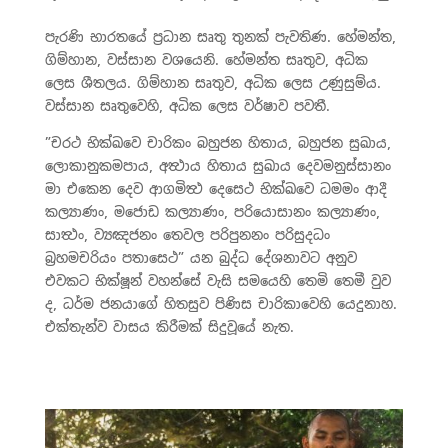
පැරණි භාරතයේ ප‍්‍රධාන සෘතු තුනක් පැවතිණ. හේමන්ත,
ගිම්හාන, වස්සාන වශයෙනි. හේමන්ත සෘතුව, අධික
ලෙස ශීතලය. ගිම්හාන සෘතුව, අධික ලෙස උණුසුම්ය.
වස්සාන සෘතුවෙහි, අධික ලෙස වර්ෂාව පවතී.
”චරථ භික්ඛවෙ චාරිකං බහුජන හිතාය, බහුජන සුඛාය,
ලොකානුකමපාය, අත්‍ථාය හිතාය සුඛාය දෙවමනුස්සානං
මා එකෙන දෙව ආගමිත්‍ථ දෙසෙථ භික්ඛවෙ ධමමං ආදී
කල්‍යාණං, මජොඩ කල්‍යාණං, පරියොසානං කල්‍යාණං,
සාත්‍ථං, ව්‍යඤජනං තෙවල පරිපුනනං පරිසුදධං
බ‍්‍රහමචරියං පතාසෙථ” යන බුද්ධ දේශනාවට අනුව
එවකට භික්ෂූන් වහන්සේ වැසි සමයෙහි තෙමි තෙමී වුව
ද, ධර්ම ජනයාගේ හිතසුව පිණිස චාරිකාවෙහි යෙදුනාහ.
එක්තැන්ව වාසය කිරීමක් සිදුවූයේ නැත.