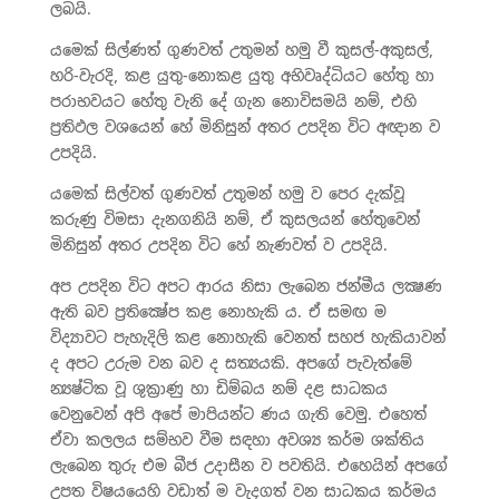
ලබයි.
යමෙක් සිල්ණත් ගුණවත් උතුමන් හමු වී කුසල්-අකුසල්,
හරි-වැරදි, කළ යුතු-නොකළ යුතු අභිවෘද්ධියට හේතු හා
පරාභවයට හේතු වැනි දේ ගැන නොවිසමයි නම්, එහි
ප්‍රතිඵල වශයෙන් හේ මිනිසුන් අතර උපදින විට අඥාන ව
උපදියි.
යමෙක් සිල්වත් ගුණවත් උතුමන් හමු ව පෙර දැක්වූ
කරුණු විමසා දැනගනියි නම්, ඒ කුසලයන් හේතුවෙන්
මිනිසුන් අතර උපදින විට හේ නැණවත් ව උපදියි.
අප උපදින විට අපට ආරය නිසා ලැබෙන ජන්මීය ලක්‍ෂණ
ඇති බව ප්‍රතික්‍ෂේප කළ නොහැකි ය. ඒ සමඟ ම
විද්‍යාවට පැහැදිලි කළ නොහැකි වෙනත් සහජ හැකියාවන්
ද අපට උරුම වන බව ද සත්‍යයකි. අපගේ පැවැත්මේ
න්‍යෂ්ටික වූ ශුක්‍රාණු හා ඩිම්බය නම් දළ සාධකය
වෙනුවෙන් අපි අපේ මාපියන්ට ණය ගැති වෙමු. එහෙත්
ඒවා කලලය සම්භව වීම සඳහා අවශ්‍ය කර්ම ශක්තිය
ලැබෙන තුරු එම බීජ උදාසීන ව පවතියි. එහෙයින් අපගේ
උපත විෂයයෙහි වඩාත් ම වැදගත් වන සාධකය කර්මය