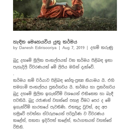
හැඳින මෙහෙයවිය යුතු කර්මය
by
Danesh Edirisooriya
|
Aug 7, 2019
|
දහම් කරුණු
බුදු දහමේ මූලික සංකල්පයක් වන කර්මය පිළිබඳ ඉතා
පැහැදිලි විවරණයක් මේ ලිපිය මගින් දැක්වේ.
.
කර්මය නම් චර්යාව පිළිබඳ හේතු-ප්‍රත්‍ය නියාමය යි. එහි
සමගාමි සංකල්පය පුනර්භවය යි. කර්මය හා පුනර්භවය
බුදු දහමේ මූලික ඉගැන්වීම් වශයෙන් එකිනෙක හා බැඳී
පවතියි. බුදු රජාණන් වහන්සේ පහළ වීමට පෙර ද මේ
ඉගැන්වීම් භාරතයේ පැවතිණි. එතකුදු වුවත්, අද අප
හමුවේ පවත්නා ස්වරූපයෙන් පරිපූර්ණ ව විවරණය
කළේත්, සකසා ඉදිරිපත් කළේත්, තථාගතයන් වහන්සේ
විසිනි.