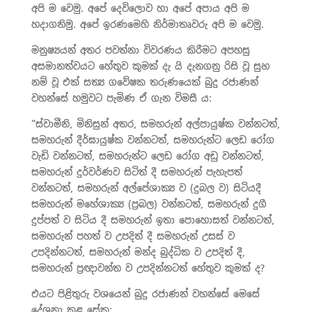
අපි ම වෙමු. අපේ දෙවිලොව හා අපේ අපාය අපි ම
හදාගනිමු. අපේ ඉරණමෙහි නිර්මාතෘවරු අපි ම වෙමු.
මනුෂ්‍යයන් අතර පවත්නා විවරණය කිරීමට අපහසු
අසමානත්වයට හේතුව කුමක් දැ යි දැනගනු රිසි වූ සුභ
නම් වූ එක් සත්‍ය ගවේෂක තරුණයෙක් බුදු රජාණන්
වහන්සේ හමුවට පැමිණ ඒ ගැන විමසී ය:
“ස්වාමීනි, මිනිසුන් අතර, සමහරුන් අල්පායුෂ්ක වන්නටත්,
සමහරුන් දීර්ඝායුෂ්ක වන්නටත්, සමහරුන්ට ලෙඩ රෝග
වැඩි වන්නටත්, සමහරුන්ට ලෙඩ රෝග අඩු වන්නටත්,
සමහරුන් දුර්වර්ණව සිටිත් දී සමහරුන් පැහැපත්
වන්නටත්, සමහරුන් අල්පේශාක්‍ය ව (දුබල ව) සිටියදී
සමහරුන් මහේශාක්‍ය (ප්‍රබල) වන්නටත්, සමහරුන් දුගී
දුප්පත් ව සිටිය දී සමහරුන් ඉතා පොහොසත් වන්නටත්,
සමහරුන් පහත් ව උපදිත් දී සමහරුන් උසස් ව
උපදින්නටත්, සමහරුන් මන්ද බුද්ධික ව උපදිත් දී,
සමහරුන් ප්‍රඥාවන්ත ව උපදින්නටත් හේතුව කුමක් ද?
එයට පිළිතුරු වශයෙන් බුදු රජාණන් වහන්සේ මෙසේ
දේශනා කළ සේක: