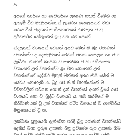
යි.
අපගේ කායික හා චෛතසික ලක්‍ෂණ සකස් වීමෙහි ලා
ඇතැම් විට මවුපියන්ගෙන් ලැබෙන සෛලයනට වඩා
බෙහෙවින් වැදගත් කාර්යභාරයක් රාශිභූත ව වූ
පූර්වකර්ම හේතුවෙන් ඉටු වන බව පෙනේ.
නිදසුනක් වශයෙන් වෙනත් අයට මෙන් ම බුදු රජාණන්
වහන්සේට ද දෙමවුපියන් වෙතින් ජනක සෛලය හා ජාන
ලැබිණ. එහෙත් කායික ව මානසික ව හා චර්යාමය
වශයෙන් උන් වහන්සේට ළං වන කෙනෙක් උන්
වහන්සේගේ ශ්‍රේෂ්ඨ මුතුන්-මිත්තන් අතර කිසි සේත් ම
සෙවිය නොහැකි ය. බුදු රජාණන් වහන්සේගේ ම
වචනවලින් පවසත හොත් උන් වහන්සේ අයත් වූයේ රාජ
වංශයට නො ව, බුද්ධ වංශයට ය. තම කර්මයේ ම
නිර්මාණයක් වූ උන් වහන්සේ ස්ථිර වශයෙන් ම ආශ්චර්ය
මනුෂ්‍යයෙක් වූ හ.
ලක්‍ඛණ සූත්‍රයෙහි දැක්වෙන පරිදි බුදු රජාණන් වහන්සේට
දෙතිස් මහා පුරුෂ ලක්‍ෂණ බඳු සුවිශේෂ රූප ලක්‍ෂණ හිමි