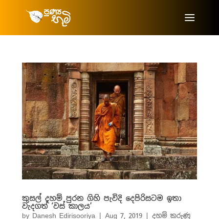
කුසල් දහම් පුරන ගිහි පැවිදි දෙපිරිසටම ඉතා
වැදගත් ‘වස් කාලය’
by
Danesh Edirisooriya
|
Aug 7, 2019
|
දහම් කරුණු