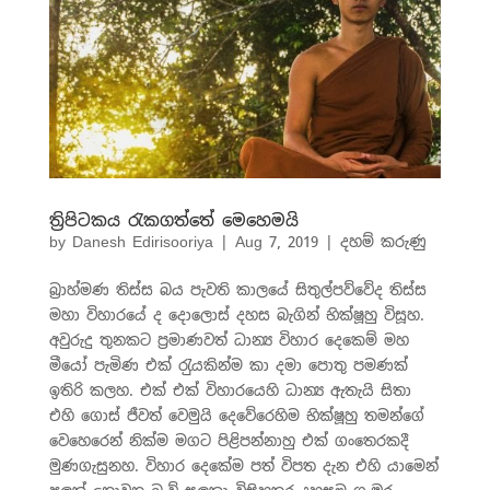
ත්‍රිපිටකය රැකගත්තේ මෙහෙමයි
by
Danesh Edirisooriya
|
Aug 7, 2019
|
දහම් කරුණු
බ‍්‍රාහ්මණ තිස්ස බය පැවති කාලයේ සිතුල්පව්වේද තිස්ස
මහා විහාරයේ ද දොලොස් දහස බැගින් භික්ෂූහු විසූහ.
අවුරුදු තුනකට ප‍්‍රමාණවත් ධාන්‍ය විහාර දෙකෙම් මහ
මීයෝ පැමිණ එක් රැුයකින්ම කා දමා පොතු පමණක්
ඉතිරි කලහ. එක් එක් විහාරයෙහි ධාන්‍ය ඇතැයි සිතා
එහි ගොස් ජීවත් වෙමුයි දෙවේරෙහිම භික්ෂූහු තමන්ගේ
වෙහෙරෙන් නික්ම මගට පිළිපන්නාහු එක් ගංතෙරකදී
මුණගැසුනහ. විහාර දෙකේම පත් විපත දැන එහි යාමෙන්