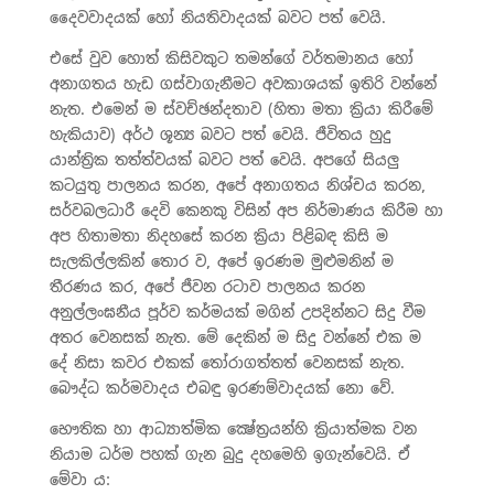
දෛවවාදයක් හෝ නියතිවාදයක් බවට පත් වෙයි.
එසේ වුව හොත් කිසිවකුට තමන්ගේ වර්තමානය හෝ
අනාගතය හැඩ ගස්වාගැනීමට අවකාශයක් ඉතිරි වන්නේ
නැත. එමෙන් ම ස්වච්ඡන්දතාව (හිතා මතා ක්‍රියා කිරීමේ
හැකියාව) අර්ථ ශූන්‍ය බවට පත් වෙයි. ජීවිතය හුදු
යාන්ත්‍රික තත්ත්වයක් බවට පත් වෙයි. අපගේ සියලු
කටයුතු පාලනය කරන, අපේ අනාගතය නිශ්චය කරන,
සර්වබලධාරී දෙවි කෙනකු විසින් අප නිර්මාණය කිරීම හා
අප හිතාමතා නිදහසේ කරන ක්‍රියා පිළිබඳ කිසි ම
සැලකිල්ලකින් තොර ව, අපේ ඉරණම මුළුමනින් ම
තීරණය කර, අපේ ජීවන රටාව පාලනය කරන
අනුල්ලංඝනීය පූර්ව කර්මයක් මගින් උපදින්නට සිදු වීම
අතර වෙනසක් නැත. මේ දෙකින් ම සිදු වන්නේ එක ම
දේ නිසා කවර එකක් තෝරාගත්තත් වෙනසක් නැත.
බෞද්ධ කර්මවාදය එබඳු ඉරණම්වාදයක් නො වේ.
භෞතික හා ආධ්‍යාත්මික ක්‍ෂේත්‍රයන්හි ක්‍රියාත්මක වන
නියාම ධර්ම පහක් ගැන බුදු දහමෙහි ඉගැන්වෙයි. ඒ
මේවා ය: