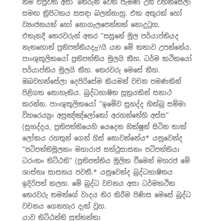
නම එපුවත අසා ‘තෙරුන් වෙත පැමිණ උන් වහන්සේලා
සමඟ ත‍්‍රිපිටකය සසඳා බලන්නාහු. එක අකුරක් හෝ
ව්‍යංජනයක් හෝ නොගැලපෙන්නක් නොදුටූහ.
එතැනදී තෙරවරුන් අතර ”සසුනේ මුල පර්යාප්තියද
නැතහොත් ප‍්‍රතිපත්තියදැැ?යි යන මේ කතාව උපන්නේය.
පාංශුකූලිකයෝ ප‍්‍රතිපත්තිය මුලයි කීහ. ධර්ම කථිකයෝ
පර්යාප්තිය මුලයි කීහ. තෙරවරු මෙසේ කීහ.
ඔබවහන්සේලා දෙපිරිසේම කියමන් වචන පමණකින්
පිළිගත නොහැකිය. බුද්ධභාෂිත සූත‍්‍රයකින් සනාථ
කරන්න. පාංශුකූලිකයෝ ”ඉමේව සුභද්ද භික්ඛු සම්මා
විහරෙය්‍යුං අසුඤ්ඤ්ලෝකෝ අරහන්තේහි අස්ස”
(සුභද්දය, ප‍්‍රතිපත්තියෙහි යෙදෙන භික්ෂුන් සිටින තාක්
ලෝකය රහතුන් ගෙන් හිස් නොවන්නේය* යනුවෙන්ද
”පටිපත්තිමූලකං මහාරාජ සත්ථුසාසනං පටිපත්තියා
ධරංතං තිට්ඨති” (ප‍්‍රතිපත්තිය මූලික වීමෙන් මහරජ මේ
ශාස්තෘ සාසනය පවතී.* යනුවෙන්ද බුද්ධභාෂිතය
ඉදිරිපත් කලහ. මේ බුද්ධ වචනය අසා ධර්මකථික
තෙරවරු තමන්ගේ වාදය තිර කිරීම පිණිස මෙසේ බුද්ධ
වචනය ගෙනහැර දැක් වූහ.
යාව තිට්ඨන්ති සුත්තන්තා