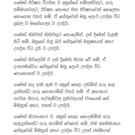
යමෙක් ඊර්ෂ්‍යා විරහිත ව අනුන්ගේ සම්පත්වලට, ගරු
සම්මානවලට, ඊර්ෂ්‍යා නොකර සිත ඊර්ෂ්‍යාවෙන් කෙලෙසා
නොගෙන වසයි නම්, ඒ හේතුවෙන් මනු ලොව උපදින විට
ප්‍රබල ව මහේශාල්‍ය ව උපදියි.
යමෙක් කිසිවක් කිසිවකුට නොදෙමින්, දන් දීමෙන් වැළකී
සිටී නම්, ඔහුගේ ගිජු බව හේතුවෙන් මනුෂ්‍යයන් අතර
උපදින විට දුගී ව උපදියි.
යමෙක් නිර්ලෝභී ව දන් දීමෙහි නිරත වේ නම්, ඒ
දානපතිත්වය හේතුවෙන් මනු ලොව උපදින විට
පොහොසත් ව උපදියි.
යමෙක් තද ගති ඇති ව අනුන් හෙළා දකිමින් ගරු කළ
යුත්තන්ට ගරු නොකරමින් වසයි නම්, ඒ අභංකාර
පරවශ නිගරු පැවතුම්වල ප්‍රතිඵලයක් වශයෙන් හේ
මිනිසුන් අතර, පහත් ව උපදියි.
යමෙක් නිරහංකාර ව, අනුන් හෙළා නොදකිමින් ගරු
කළයුත්තන්ට ගරු කරමින් වෙසෙයි නම්, එම අනතිමානය
හේතුවෙන් මිනිසුන් අතර උපදින විට උසස් ජන්මයක්