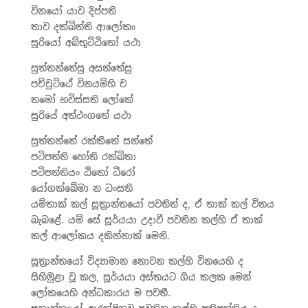
විනයෝ යාව දිප්පති
තාව දක්ඛින්ති ආලෝකං
සුරියෝ අබ්භුට්ඨිතෝ යථා
සුත්තන්තේසු අසන්තේසු
පච්චුට්ඨේ විනයම්හි ච
තමෝ භවිස්සති ලෝකේ
සුරියේ අත්ථංගතේ යථා
සුත්තන්තේ රක්කිතේ සන්තේ
පටිපත්ති හෝති රක්ඛිතා
පටිපත්තියං ඨිතෝ ධීරෝ
යෝගක්ඛේමා න ධංසති
යම්තාක් කල් සූත‍්‍රාන්තයෝ පවතිත් ද, ඒ තාක් කල් විනය
බැබළේ. යම් සේ සූර්යයා උදාවී පවතින කල්හි ඒ තාක්
කල් ආලෝකය දකින්නාක් මෙනි.
සූත‍්‍රාන්තයෝ විද්‍යාමාන නොවන කල්හි විනයෙහි ද
සිහිමුළා වූ කල, සූර්යයා අස්තයට ගිය කලක මෙන්
ලෝකයෙහි අන්ධකාරය ම පවතී.