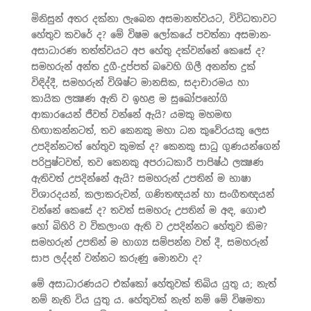
මිනිසුන් අතර දක්නා ලැබෙන අසමානත්වයට, විවිධතාවට
හේතුව කවරේ ද? මේ විෂම ලෝකයේ පවත්නා අසමාන-
අසාධාරණ තත්ත්වයට අප හේතු දක්වන්නේ කෙසේ ද?
සමහරුන් අන්ත දුගී-දුප්පත් බවෙහි ගිලී අනන්ත දුක්
විඳිද්දී, සමහරුන් විශිෂ්ට මානසික, සදාචාරමය හා
කායික ලක්‍ෂණ ඇති ව ඉහළ ම සුඛෝපභෝගි
ආකාරයෙන් ජීවත් වන්නේ ඇයි? යමකු මහමඟ
හිඟාකන්නටත්, තව කෙනකු මහා ධන කුවේරයකු ලෙස
උපදින්නටත් හේතුව කුමක් ද? කෙනකු සාධු ගුණයන්ගෙන්
පරිපුෂ්ටවත්, තව කෙනකු අපරාධකාරී පාපිෂ්ඨ ලක්‍ෂණ
ඇතිවත් උපදින්නේ ඇයි? සමහරුන් උපතින් ම භාෂා
විශාරදයන්, කලාකරුවන්, ගණිතඥයන් හා සංගීතඥයන්
වන්නේ කෙසේ ද? තවත් සමහරු උපතින් ම අඳ, ගොළු
හෝ බිහිරි ව විකලාංග ඇති ව උපදින්නට හේතුව කිම?
සමහරුන් උපතින් ම භාග්‍ය සම්පන්න වත් දී, සමහරුන්
සාප ලද්දන් වන්නට කරුණු මොනවා ද?
මේ අසාධාරණයට එක්කෝ හේතුවක් තිබිය යුතු ය; නැත්
නම් නැති විය යුතු ය. හේතුවක් නැත් නම් මේ විෂමතා