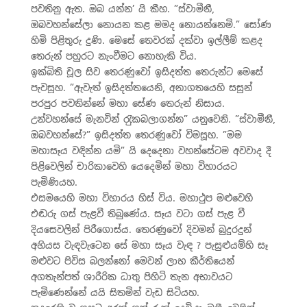
පවතිනු ඇත. ඔබ යන්න’ යි කීහ. ”ස්වාමීනී,
ඔබවහන්සේලා නොයන කළ මමද නොයන්නෙමි.” සෝණ
හිමි පිළිතුරු දුණි. මෙසේ තෙවරක් දක්වා ඉල්ලීම් කළද
තෙරුන් පහුරට නැංවීමට නොහැකි විය.
ඉක්බිති චූල සිව තෙරණුවෝ ඉසිදත්ත තෙරුන්ට මෙසේ
පැවසූහ. ”ඇවැත් ඉසිදත්තයෙනි, අනාගතයෙහි සසුන්
පරපුර පවතින්නේ මහා සේණ තෙරුන් නිසාය.
උන්වහන්සේ මැනවින් රැුකබලාගන්න” යනුවෙනි. ”ස්වාමීනී,
ඔබවහන්සේ?” ඉසිදත්ත තෙරණුවෝ විමසූහ. ”මම
මහාසෑය වඳින්න යමි” යි දෙදෙනා වහන්සේටම අවවාද දී
පිළිවෙලින් චාරිකාවෙහි යෙදෙමින් මහා විහාරයට
පැමිණියහ.
එසමයෙහි මහා විහාරය හිස් විය. මහාථුප මළුවෙහි
එඬරු ගස් පැළවී තිබුණේය. සෑය වටා ගස් පැළ වී
දියසෙවලින් පිරීගොස්ය. තෙරණුවෝ දිවමන් බුදුරදුන්
අභියස වැඳවැටෙන සේ මහා සෑය වැඳ ? පැසුළුයම්හි සෑ
මළුවට පිවිස බලන්නෝ මෙවන් ලාභ කීර්තියෙන්
අගතැන්පත් ශාරීරික ධාතු පිහිටි තැන අභාවයට
පැමිණෙන්නේ යයි සිතමින් වැඩ සිටියහ.