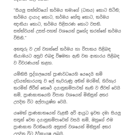
“සියලු සත්ත්වයෝ කර්මය තමාගේ (ධනය) කොට සිටිති;
කර්මය දායාද කොට, කර්මය හේතු කොට, කර්මය
ඥාතියා කොට, කර්මය පිළිසරණ කොට වසති.
සත්ත්වයන් උසස්-පහත් වශයෙන් ප්‍රභේද කරන්නේ කර්මය
විසිනි.”
අනතුරු ව උන් වහන්සේ කර්මය හා විපාකය පිළිබඳ
නියාමයට අනුව එබඳු විෂමතා ඇති වන ආකාරය පිළිබඳ
ව විවරණයක් කළහ.
යම්කිසි පුද්ගලයෙක් ප්‍රාණවධයෙහි යෙදෙයි නම්
දඩයක්කාරයකු ව ලේ තැවරුණු අතින් මරමින්, හිරිහැර
කරමින් ජීවීන් කෙරේ දයානුකම්පාවක් නැති ව ජීවත් වෙයි
නම්, ප්‍රාණඝාතයෙහි විපාක වශයෙන් මිනිසුන් අතර
උපදින විට අල්පායුෂ්ක වෙයි.
යමෙක් ප්‍රාණඝාතයෙන් වැළකී අවි ආයුධ ඉවත දමා සියලු
සතුන් වෙත දයානුකම්පාවෙන් වසයි නම්, ඔහුගේ එම
ප්‍රාණඝාත විරතියෙහි අනුසස් වශයෙන් මිනිසුන් අතර
උපදින විට දීර්ඝායුෂ ලබයි.