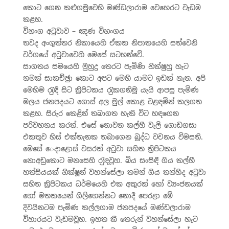
කොට ගෙන කළුගමුවෙහි මණ්ඩලාරාම වෙහෙරට වැඩම
කළහ.
විභංග අටුවාව – ඤණ විභංගය
තවද අංගුත්තර නිකායෙහි ඒකක නිපාතයෙහි සත්වෙනි
වර්ගයේ අටුවාවෙහි මෙසේ සටහන්වේ.
සාගතය සමයෙහි මුහුදු තෙරට පැමිණි භික්ෂුහු හැට
නමක් සාකච්ඡුා කොට අපට මෙහි යාමට ඉඩක් නැත. අපි
මෙහිම රැුඳී සිට ත‍්‍රිපිටකය රැුකගනිමු යැයි ආපසු පැමිණ
මලය ජනපදයට ගොස් අල මුල් කොළ වළඳමින් කලගත
කළහ. සිරුර කෙළින් තබාගත හැකි විට හඳගෙන
පරිවහනය කරත්. එසේ නොවන කල්හී වැලි ගොඩගසා
එකතුව හිස් එක්තැනක තබාගෙන බුද්ධ වචනය විමසති.
මෙසේ ෙදාළොස් වසරක් අටුවා සහිත ත‍්‍රිපිටකය
නොඅඩුකොට මනසෙහි රැුඳවූහ. බිය සංසිඳී ගිය කල්හී
හත්සියයක් භික්ෂූන් වහන්සේලා තමන් ගිය තන්හිද අටුවා
සහිත ත‍්‍රිපිටකය ධර්මයෙහි එක අකුරක් හෝ ව්‍යංජනයක්
හෝ මතකයෙන් ගිලිහෙන්නට නොදී පෙරළා මේ
දිවයිනටම පැමිණ කල්ලගාම ජනපදයේ මණ්ඩලාරාම
විහාරයට වැඩමවූහ. ඉහත කී තෙරුන් වහන්සේලා හැට