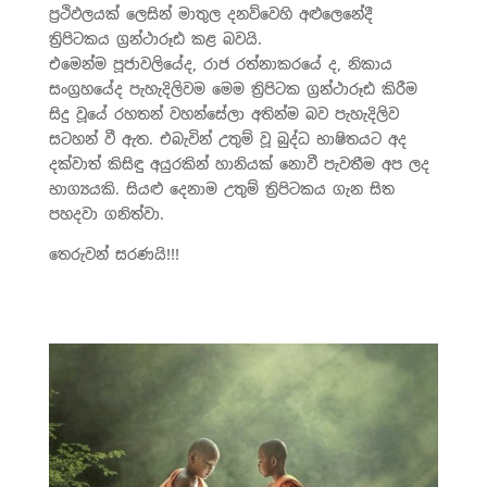
ප‍්‍රථිඵලයක් ලෙසින් මාතුල දනව්වෙහි අළුලෙනේදී
ත‍්‍රිපිටකය ග‍්‍රන්ථාරූඪ කළ බවයි.
එමෙන්ම පූජාවලියේද, රාජ රත්නාකරයේ ද, නිකාය
සංග‍්‍රහයේද පැහැදිලිවම මෙම ත‍්‍රිපිටක ග‍්‍රන්ථාරූඪ කිරීම
සිදු වූයේ රහතන් වහන්සේලා අතින්ම බව පැහැදිලිව
සටහන් වී ඇත. එබැවින් උතුම් වූ බුද්ධ භාෂිතයට අද
දක්වාත් කිසිඳු අයුරකින් හානියක් නොවී පැවතීම අප ලද
භාග්‍යයකි. සියළු දෙනාම උතුම් ත‍්‍රිපිටකය ගැන සිත
පහදවා ගනිත්වා.
තෙරුවන් සරණයි!!!