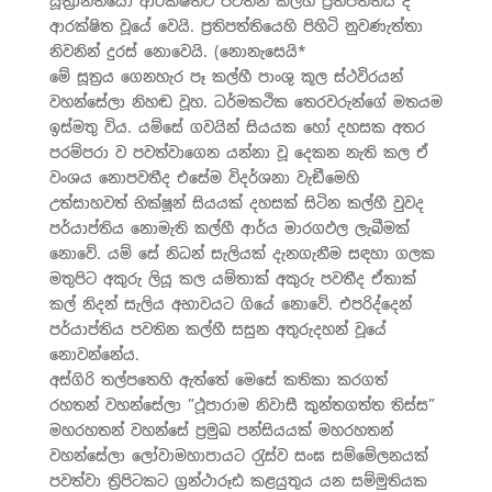
සූත‍්‍රාන්තයෝ ආරක්ෂිතව පවතින කල්හි ප‍්‍රතිපත්තිය ද
ආරක්ෂිත වූයේ වෙයි. ප‍්‍රතිපත්තියෙහි පිහිටි නුවණැත්තා
නිවනින් දුරස් නොවෙයි. (නොනැසෙයි*
මේ සූත‍්‍රය ගෙනහැර පෑ කල්හී පාංශු කූල ස්ථවිරයන්
වහන්සේලා නිහඬ වූහ. ධර්මකථික තෙරවරුන්ගේ මතයම
ඉස්මතු විය. යම්සේ ගවයින් සියයක හෝ දහසක අතර
පරම්පරා ව පවත්වාගෙන යන්නා වූ දෙකන නැති කල ඒ
වංශය නොපවතීද එසේම විදර්ශනා වැඞීමෙහි
උත්සාහවත් භික්ෂූන් සියයක් දහසක් සිටින කල්හී වුවද
පර්යාප්තිය නොමැති කල්හී ආර්ය මාරගඵල ලැබීමක්
නොවේ. යම් සේ නිධන් සැලියක් දැනගැනීම සඳහා ගලක
මතුපිට අකුරු ලියූ කල යම්තාක් අකුරු පවතීද ඒතාක්
කල් නිදන් සැලිය අභාවයට ගියේ නොවේ. එපරිද්දෙන්
පර්යාප්තිය පවතින කල්හී සසුන අතුරුදහන් වූයේ
නොවන්නේය.
අස්ගිරි තල්පතෙහි ඇත්තේ මෙසේ කතිකා කරගත්
රහතන් වහන්සේලා ”ථූපාරාම නිවාසී කුන්තගත්ත තිස්ස”
මහරහතන් වහන්සේ ප‍්‍රමුඛ පන්සියයක් මහරහතන්
වහන්සේලා ලෝවාමහාපායට රැුස්ව සංඝ සම්මේලනයක්
පවත්වා ත‍්‍රිපිටකට ග‍්‍රන්ථාරූඪ කළයුතුය යන සම්මුතියක