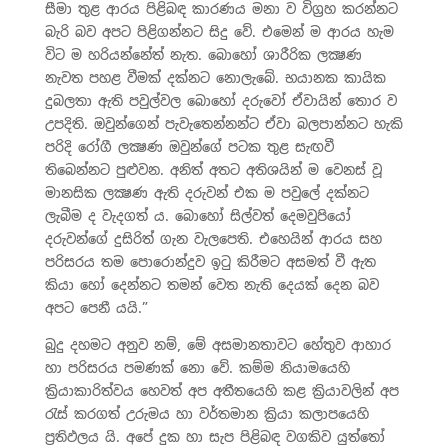
සීමා තුළ ආරය පිළිබඳ කාරණය මනා ව විග්‍රහ කරන්නට
බැරි බව අපට පිළිගන්නට සිදු වේ. එමෙන් ම ආරය හැම
විට ම හරියන්නේත් නැත. බොහෝ ශාරීරික ලක්‍ෂණ
නැවත පහළ වීමක් දක්නට නොලැබේ. භයානක කායික
දුබලතා ඇති පවුල්වල බොහෝ දරුවෝ ඒවායින් තොර ව
උපදිති. ඔවුන්ගෙන් පැවැතෙන්නන්ට ඒවා බලපාන්නට හැකි
පරිදි රෝගී ලක්‍ෂණ ඔවුන්ගේ පටක තුළ සැඟවී
තිබෙන්නට පුළුවන. අනිත් අතට අතිශයින් ම වෙනස් වූ
මානසික ලක්‍ෂණ ඇති දරුවන් එක ම පවුලේ දක්නට
ලැබීම ද වැදගත් ය. බොහෝ සිල්වත් දෙමවුපියෝ
දරුවන්ගේ දුසිරිත් ගැන වැලපෙති. එහෙයින් ආරය සහ
පරිසරය තම පොරොන්දුව ඉටු කිරීමට අසමත් වී ඇත
කියා හෝ දෙන්නට තමන් වෙත නැති දෙයක් දෙන බව
අපට පෙනී යයි.”
බුදු දහමට අනුව නම්, මේ අසමානතාවට හේතුව ආහාර
හා පරිසරය පමණක් නො වේ. කම්ම නියාමයෙහි
ක්‍රියාකාරිත්වය හෙවත් අප අතීතයෙහි කළ ක්‍රියාවලින් අප
රැස් කරගත් උරුමය හා වර්තමාන ක්‍රියා කලාපයෙහි
ප්‍රතිඵලය යි. අපේ දුක හා සැප පිළිබඳ වගකිව යුත්තෝ