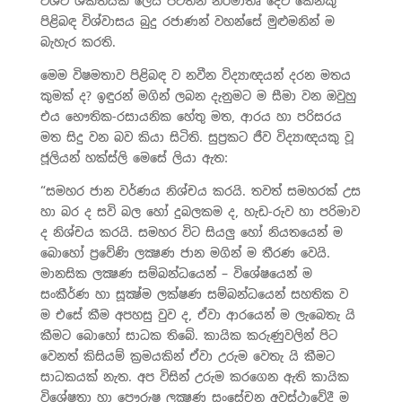
විශ්ව ශක්තියක් ලෙස පවතින නිර්මාතෘ දෙවි කෙනකු
පිළිබඳ විශ්වාසය බුදු රජාණන් වහන්සේ මුළුමනින් ම
බැහැර කරති.
මෙම විෂමතාව පිළිබඳ ව නවීන විද්‍යාඥයන් දරන මතය
කුමක් ද? ඉඳුරන් මගින් ලබන දැනුමට ම සීමා වන ඔවුහු
එය භෞතික-රසායනික හේතු මත, ආරය හා පරිසරය
මත සිදු වන බව කියා සිටිති. සුප්‍රකට ජීව විද්‍යාඥයකු වූ
ජූලියන් හක්ස්ලි මෙසේ ලියා ඇත:
“සමහර ජාන වර්ණය නිශ්චය කරයි. තවත් සමහරක් උස
හා බර ද සවි බල හෝ දුබලකම ද, හැඩ-රුව හා පරිමාව
ද නිශ්චය කරයි. සමහර විට සියලු හෝ නියතයෙන් ම
බොහෝ ප්‍රවේණි ලක්‍ෂණ ජාන මගින් ම තීරණ වෙයි.
මානසික ලක්‍ෂණ සම්බන්ධයෙන් – විශේෂයෙන් ම
සංකීර්ණ හා සූක්‍ෂ්ම ලක්ෂණ සම්බන්ධයෙන් සහතික ව
ම එසේ කීම අපහසු වුව ද, ඒවා ආරයෙන් ම ලැබෙතැ යි
කීමට බොහෝ සාධක තිබේ. කායික කරුණුවලින් පිට
වෙනත් කිසියම් ක්‍රමයකින් ඒවා උරුම වෙතැ යි කීමට
සාධකයක් නැත. අප විසින් උරුම කරගෙන ඇති කායික
විශේෂතා හා පෞරුෂ ලක්‍ෂණ සංසේචන අවස්ථාවේදී ම