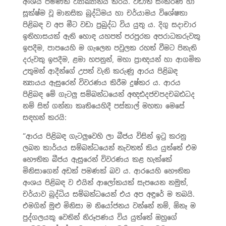
අංශය පමණක් ව්‍යාඛ්‍යානය කරයි. වඩාත් සංකීර්ණ හා
සූක්ෂ්ම වූ මානසික බුද්ධිමය හා චර්යාමය විශේෂතා
පිළිබඳ ව අප මීට වඩා ප්‍රබුද්ධ විය යුතු ය. දිගු සදාචාර
ඉතිහාසයක් ඇති හොඳ යහපත් පරපුරක අපරාධකරුවකු
ඉපදීම, පාපයෙහි ම ගැලෙන පවුලක රහත් වීමට පිනැති
දරුවකු ඉපදීම, ළමා හපනුන්, මහා ප්‍රාඥයන් හා ආගමික
උතුමන් ආදීන්ගේ උපත් වැනි කරුණු ආරය පිළිබඳ
න්‍යායය ඇසුරෙන් විවරණය කිරීම දුෂ්කර ය. ආරය
පිළිබඳ මේ ගැටලු සම්බන්ධයෙන් අඥඪදජචපදචබඪධද
නම් සිත් ගන්නා කෘතියෙහිදී පස්කාල් මහතා මෙසේ
සඳහන් කරයි:
“ආරය පිළිබඳ ගැටලුවෙහි ලා බීජය විසින් ඉටු කරනු
ලබන කාර්යය සම්බන්ධයෙන් නැවතත් කිය යුත්තේ එම
භෞතික බීජය ඇසුරෙන් විවරණය කළ හැක්කේ
මිනිසාගෙන් අඩක් පමණක් බව ය. ආරයෙහි භෞතික
අංශය පිළිබඳ ව එයින් ආලෝකයක් සැපයෙන නමුත්,
චර්යාව බුද්ධිය සම්බන්ධයෙන් එය අප අඳුරේ ම තබයි.
එමගින් මුළු මිනිසා ම නියෝජනය වන්නේ නම්, ඕනෑ ම
පුද්ගලයකු වෙතින් නිරූපණය විය යුත්තේ ඔහුගේ