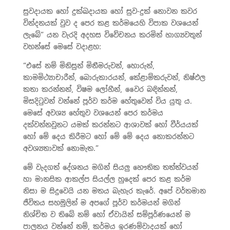
සුවදායක හෝ දුක්‍ඛදායක හෝ සුව-දුක් නොවන කවර
වින්දනයක් වුව ද පෙර කළ කර්මයෙහි විපාක වශයෙන්
ලැබේ” යන වැරදි අදහස විවේචනය කරමින් භාග්‍යවතුන්
වහන්සේ මෙසේ වදාළහ:
“එසේ නම් මිනිසුන් මිනීමරුවන්, හොරුන්,
කාමමිථ්‍යාචාරීන්, බොරුකාරයන්, කේළාම්කරුවන්, නිෂ්ඵල
කතා කරන්නන්, විෂම ලෝභීන්, වෛර බඳින්නන්,
මිසදිටුවන් වන්නේ පූර්ව කර්ම හේතුවෙන් විය යුතු ය.
මෙසේ අවශ්‍ය හේතුව වශයෙන් පෙර කර්මය
දක්වන්නවුනට යමක් කරන්නට ආශාවක් හෝ වීර්යයක්
හෝ මේ දෙය කිරීමට හෝ මේ මේ දෙය නොකරන්නට
අවශ්‍යතාවක් නොමැත.”
මේ වැදගත් දේශනය මගින් සියලු භෞතික තත්ත්වයන්
හා මානසික ආකල්ප සියල්ල හුදෙක් පෙර කළ කර්ම
නිසා ම සිදුවෙයි යන මතය බැහැර කැරේ. අපේ වර්තමාන
ජීවිතය සහමුලින් ම අපගේ පූර්ව කර්මයන් මගින්
නිශ්චිත ව තිබේ නම් හෝ ඒවායින් සම්පූර්ණයෙන් ම
පාලනය වන්නේ නම්, කර්මය ඉරණම්වාදයක් හෝ