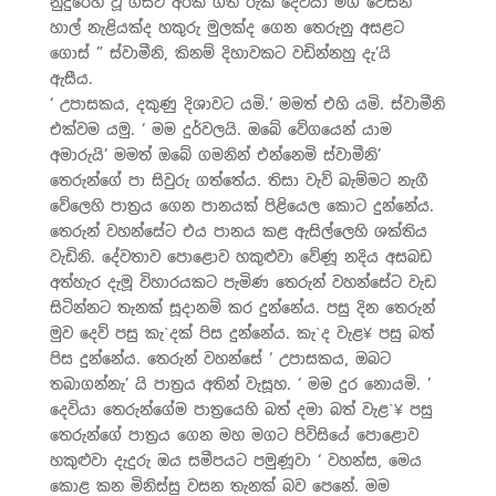
නුදුරෙහි වූ ගසට අරක් ගත් රුක් දෙවියා මගී වෙසින්
හාල් නැළියක්ද හකුරු මුලක්ද ගෙන තෙරුනු අසළට
ගොස් ” ස්වාමීනි, කිනම් දිහාවකට වඩින්නහු දැ’යි
ඇසීය.
‘ උපාසකය, දකුණු දිශාවට යමි.’ මමත් එහි යමි. ස්වාමීනි
එක්වම යමු. ‘ මම දුර්වලයි. ඔබේ වේගයෙන් යාම
අමාරුයි’ මමත් ඔබේ ගමනින් එන්නෙමි ස්වාමීනි’
තෙරුන්ගේ පා සිවුරු ගත්තේය. තිසා වැව් බැම්මට නැගී
වේලෙහි පාත‍්‍රය ගෙන පානයක් පිළියෙල කොට දුන්නේය.
තෙරුන් වහන්සේට එය පානය කළ ඇසිල්ලෙහි ශක්තිය
වැඩිනි. දේවතාව පොළොව හකුළුවා වේණූ නදිය අසබඩ
අත්හැර දැමූ විහාරයකට පැමිණ තෙරුන් වහන්සේට වැඩ
සිටින්නට තැනක් සූදානම් කර දුන්නේය. පසු දින තෙරුන්
මුව දෙව් පසු කැ`දක් පිස දුන්නේය. කැ`ද වැළ¥ පසු බත්
පිස දුන්නේය. තෙරුන් වහන්සේ ‘ උපාසකය, ඔබට
තබාගන්නැ’ යි පාත‍්‍රය අතින් වැසූහ. ‘ මම දුර නොයමි. ’
දෙවියා තෙරුන්ගේම පාත‍්‍රයෙහි බත් දමා බත් වැළ`¥ පසු
තෙරුන්ගේ පාත‍්‍රය ගෙන මහ මගට පිවිසියේ පොළොව
හකුළුවා දැදුරු ඔය සමීපයට පමුණූවා ‘ වහන්ස, මෙය
කොළ කන මිනිස්සු වසන තැනක් බව පෙනේ. මම