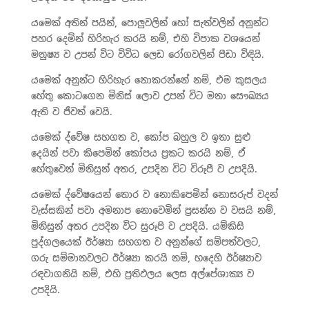
යමෙක් අතින් පයින්, පොලුවලින් හෝ සැත්වලින් අනුන්ට
පහර දෙමින් හිරිහැර කරයි නම්, එහි විපාක වශයෙන්
මනුෂ්‍ය ව උපන් විට විවිධ ලෙඩ රෝගවලින් පීඩා විඳියි.
යමෙක් අනුන්ට හිරිහැර නොකරන්නේ නම්, එම කුසලය
හේතු කොටගෙන මිනිස් ලොව උපන් විට මනා සෞඛ්‍යය
ඇති ව ජීවත් වෙයි.
යමෙක් ද්වේෂ සහගත ව, කෝප බහුල ව ඉතා සුළු
දෙයින් පවා කිපෙමින් කෝපය ප්‍රකට කරයි නම්, ඒ
හේතුවෙන් මිනිසුන් අතර, උපදින විට විරූපී ව උපදියි.
යමෙක් ද්වේෂයෙන් තොර ව නොකිපෙමින් නොසරුප් වදන්
වැස්සකින් පවා අමනාප නොවෙමින් ප්‍රසන්න ව වසයි නම්,
මිනිසුන් අතර උපදින විට සුරූපි ව උපදියි. යම්කිසි
පුද්ගලයෙක් ඊර්ෂ්‍යා සහගත ව අනුන්ගේ සම්පත්වලට,
ගරු සම්මානවලට ඊර්ෂ්‍යා කරයි නම්, හදෙහි ඊර්ෂ්‍යාව
රඳවාගනියි නම්, එහි ප්‍රතිඵලය ලෙස අල්පේශාක්‍ය ව
උපදියි.