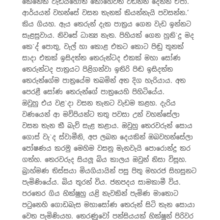
කෙනෙක් වැඩියහොත් කොහෙවත් වඩින්න දෙන්න එපා.
ආර්යයන් වහන්සේ වසන තැනක් කියන්නැයි පවසන්න.’
කිය ගියහ. ඇය තෙරුන් දැක පාත‍්‍රය ගෙන වැඩ ඉන්නට
සැළසුවාය. නිවසේ ධාන්‍ය නැත. පිහියක් ගෙන හුනි`දු මද
කෙ`ද් පොතු, වැල් හා කොළ එකට කොට පිඬු තුනක්
සාදා එකක් ඉසිදත්ත තෙරුන්ටද එකක් මහා සෝණ
තෙරුන්ටද පාත‍්‍රයට පිළිගන්වා ඉතිරි පිඬ ඉසිදත්ත
තෙරුන්ගේම පාත‍්‍රයේම තබමින් අත දිග හැරියාය. අත
පෙරළී සෝණ තෙරුන්ගේ පාත‍්‍රයෙහි පිහිටියේය.
ඔවුහු එය වළ`දා වසන තැනට වැඩම කළහ. දැරිය
වණයෙන් ආ මව්පියන්ට තතු පවසා උන් වහන්සේලා
වසන තැන කී බැව් සැළ කළාය. ඔවුහු තෙරවරුන් සොය
ගොස් වැ`ද ස්වාමීනි, අප ලබන දෙයකින් ඔබවහන්සේලා
පෝෂණය කරමු මෙහිම වසනු මැනවැයි පොරොන්දු කර
ගත්හ. තෙරවරුද සියලූ බිය කාලය ඔවුන් නිසා විසූහ.
බ‍්‍රාහ්මණ තිස්සයා මියගියායින් පසු පිතු මහරජ සිහසුනට
පැමිණියේය. බිය තුරන් විය. ජනපදය සාමකාමී විය.
පරතෙර ගිය භික්ෂුහු යළි නැවකින් පැමිණ මාතොට
පටුනෙහි ගොඩබැස මහාසෝණ තෙරුන් සිටි තැන සොයා
වෙත පැමිණියහ. තෙරණුවෝ පන්සියයක් භික්ෂූන් පිරිවර