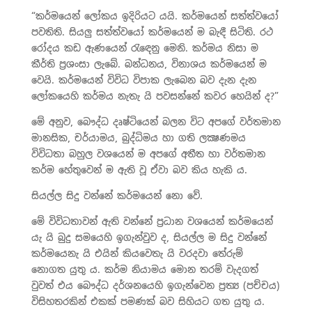
“කර්මයෙන් ලෝකය ඉදිරියට යයි. කර්මයෙන් සත්ත්වයෝ
පවතිති. සියලු සත්ත්වයෝ කර්මයෙන් ම බැඳී සිටිති. රථ
රෝදය කඩ ඇණයෙන් රැඳෙනු මෙනි. කර්මය නිසා ම
කීර්ති ප්‍රශංසා ලැබේ. බන්ධනය, විනාශය කර්මයෙන් ම
වෙයි. කර්මයෙන් විවිධ විපාක ලැබෙන බව දැන දැන
ලෝකයෙහි කර්මය නැතැ යි පවසන්නේ කවර හෙයින් ද?”
මේ අනුව, බෞද්ධ දෘෂ්ටියෙන් බලන විට අපගේ වර්තමාන
මානසික, චර්යාමය, බුද්ධිමය හා ගති ලක්‍ෂණමය
විවිධතා බහුල වශයෙන් ම අපගේ අතීත හා වර්තමාන
කර්ම හේතුවෙන් ම ඇති වූ ඒවා බව කිය හැකි ය.
සියල්ල සිදු වන්නේ කර්මයෙන් නො වේ.
මේ විවිධතාවන් ඇති වන්නේ ප්‍රධාන වශයෙන් කර්මයෙන්
යැ යි බුදු සමයෙහි ඉගැන්වුව ද, සියල්ල ම සිදු වන්නේ
කර්මයෙනැ යි එයින් කියවෙතැ යි වරදවා තේරුම්
නොගත යුතු ය. කර්ම නියාමය මොන තරම් වැදගත්
වුවත් එය බෞද්ධ දර්ශනයෙහි ඉගැන්වෙන ප්‍රත්‍ය (පච්චය)
විසිහතරකින් එකක් පමණක් බව සිහියට ගත යුතු ය.