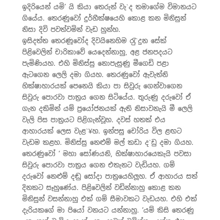
ඉදිරියෙන් යමි’ යි කියා තෙරුන් වැ`ද තමාගේම විමානයට
ගියේය. තෙරණුවෝ දුර්භීක්ෂයෙහි කොළ කන මිනිසුන්
නිසා දිවි පවත්වමින් වැඩ හුන්හ.
ඉසිදත්ත තෙරණූවෝද දිවයිනෙහිම රැු`දුන සේක්
පිළිවෙලින් චාරිකාවේ යෙදෙන්නාහු, අළ ජනපදයට
පැමිණියහ. එහි මිනිස්සු නොපැසුණු මීගෙඩි පළා
ඇටගෙන ලෙලි දමා ගියහ. තෙරණුවෝ ඇවැත්නි
භික්ෂාහාරයක් පෙනෙයි කියා පා සිවුරු ගෙන්වාගෙන
සිවුරු පොරවා පාත‍්‍රය ගෙන සිටියේය. තුරුණු දරුවෝ ඒ
ගැන දකිමින් යම් ප‍්‍රයෝජනයක් ඇති නිසාවනැයි මී ලෙලි
වැලි පිස පාත‍්‍රයට පිළිගැන්වූහ. දවස් හතක් එය
ආහාරයක් ලෙස වැළ`¥හ. ඉන්පසු චෝරිය විල ළඟට
වැඩම කළහ. මිනිස්සු නෙළුම් මල් කඩා ද`ඩු දමා ගියහ.
තෙරණුවෝ ‘ මහා සෝණයනි, භික්ෂාහාරයෙකැයි පවසා
සිවුරු පොරවා පාත‍්‍රය ගෙන එතැනට වැඩියහ. ගම්
දරුවෝ නෙළුම් දඬු සෝදා පාත‍්‍රයෙහිලූහ. ඒ ආහාරය සත්
දිනකට සෑහුණේය. පිළිවෙලින් වඩින්නාහු කොළ කන
මිනිසුන් වසන්නාහු එක් ගම් සීමාවකට වැඩයහ. එහි එක්
දැරියකගේ මා පියෝ වනයට යන්නාහු. ‘යම් කිසි තෙරණු