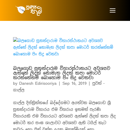
බලගොඩ සුනන්දාරාම විහාරස්ථානයට අවශ්‍යව
ඇත්තේ ලිදක් නොමැත ලිදක් කපා මොටර්
කරන්නේනම් බොහොම පිං සිදු වෙනවා
by
Danesh Edirisooriya
|
Sep 16, 2019
|
පුවත් -
ගාල්ල
ගාල්ල දිස්ත්‍රික්කයේ බද්දේගමට අයත්වන බලගොඩ ශ්‍රී
සුනන්දාරාම විහාරය එම ව්හරාය ඉතමත් පැරණි
ව්හාරයකි එම ව්හාරයට අවශ්‍යව ඇත්තේ ලිදක් කපා ලිද
මොටර් කර සංඝ ශාලාවට අවශ්‍යව ඇති ටයිල් කැට
කවුරු හො පින් වන්ත දයක මහත්මියක් හො