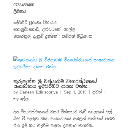
0786439400
ලිපිනය
දේවගිරි පුරාණ විහාරය,
හොලුවාගොඩ,
උළුවිටිකේ
,
ගාල්ල
තොරතුරු දැනුම් දුන්නේ : සම්පත් මධුශංක
කුරුපැත්ත ශ්‍රී විජයාරාම විහාරස්ථානයේ
සංඝාවාසය ඉදිකිරීමට දායක වන්න..
by
Danesh Edirisooriya
|
Sep 1, 2019
|
පුවත් -
කෑගල්ල
අප විහාරස්ථානයේ වසර විස්සකට වැඩි කාලයක් වල්
බිහි වී පැවැති නිසා සංඝාවාසය අබලන් තත්වයේ පවතී
එය ඉදි කර ගැනීම සදහා උපකාර කරන්න..