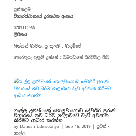
පුත්තලම
විහාරස්ථානයේ දුරකථන අංකය
0703112966
ලිපිනය
ලින්කන් මාවත. පු කුලම . මාදම්පේ
තොරතුරු දැනුම් දුන්නේ : බඹරවානේ සිරිවිමල හිමි
ගාල්ල උළුවිටිකේ හොලුවාගොඩ දේවගිරි පුරාණ
විහාරයේ නව ධර්ම ශාලාවවේ වැඩ අවසාන
කිරීමට ආධාර කරන්න
by
Danesh Edirisooriya
|
Sep 16, 2019
|
පුවත් -
ගාල්ල