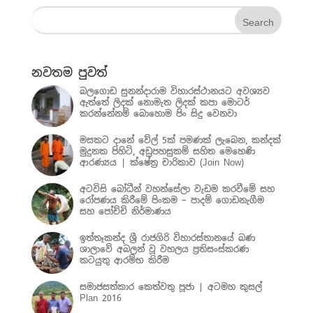
නවතම පුවත්
බලගොඩ සුනන්දාරාම විහාරස්ථානයට අවශ්‍යව
ඇත්තේ ලිදක් නොමැත ලිදක් කපා මොටර්
කරන්නේනම් බොහොම පිං සිදු වෙනවා
මසකට දානේ වේල් 5ක් පමණක් ලැබෙන, කන්දක්
මුදුනක පිහිටි, අඩුපහසුකම් සහිත මෙහෙණි
ආරණ්‍යය | ක්ෂේත්‍ර චාරිකාව (Join Now)
අටවිසි බෝධීන් වහන්සේලා වැඩම කරවීමේ සහ
රෝපණය කිරීමේ පිංකම – පාදම් ගොඩනැගීම
සහ පෝච්චි නිර්මාණය
ඉත්තෑකන්ද ශ්‍රී රාජගිරි විහාරස්තානයේ බණ
ශාලාවේ අබලන් වූ වහලය ප්‍රතිසංස්කරණ
කටයුතු ආරම්භ කිරීම
සමාජසත්කාර කෙත්වතු පූජා | අටමහ කුසල්
Plan 2016