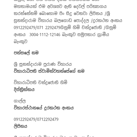
මහතාමයක් එම අවශ්‍යව ඇති දෙවල් පරිත්‍යාගය
කරන්නේනම් බොහොම පිං සිදු වෙනවා ලිපිනය /ශ්‍රී
සුනන්දාරාම විහාරය බලගොඩ පොද්දල /දුරකථන අංකය
0912292479/071 2292479ගිනුම් හිමි චන්ද්‍රජොති /ගිනුම්
අංකය 3004-1112-12146 බැංකුව සමුපකාර ග්‍රාමීය
බැංකුව
පන්සලේ නම
ශ්‍රී
සුනන්දාරාම
පුරාණ ව්හාරය
විහාරාධිපති ස්වාමින්වහන්සේගේ නම
විහාරාධිපති චන්ද්‍රජොති හිමි
දිස්ත්‍රික්කය
ගාල්ල
විහාරස්ථානයේ දුරකථන අංකය
0912292479/0712292479
ලිපිනය