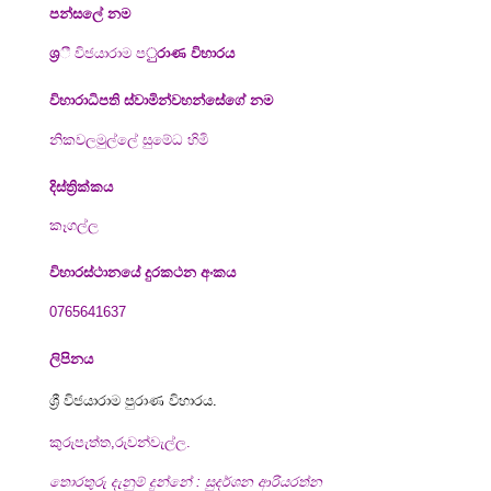
පන්සලේ නම
ශ්‍ර
ී විජයාරාම ප
ුරාණ විහාරය
විහාරාධිපති ස්ව
ාමින්වහන්සේගේ නම
නිකවලමුල්ලේ සුමේධ හිමි
දිස්ත්‍රික්කය
කෑගල්ල
විහාරස්ථානයේ දුරකථන අංකය
0765641637
ලිපිනය
ශ්‍රී විජයාරාම පුරාණ විහාරය.
කුරුපැත්ත,රුවන්වැල්ල.
තොරතුරු දැනුම් දුන්නේ : සුදර්ශන ආරියරත්න