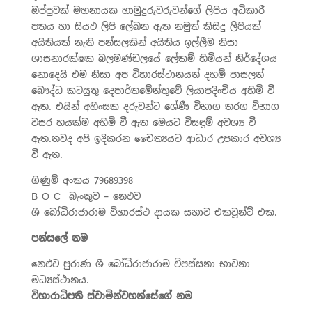
ඔප්පුවක් මහනායක හාමුදුරුවරුවන්ගේ ලිපිය අධිකාරී
පතය හා සියඵ ලිපි ලේඛන ඇත නමුත් කිසිදු ලිපියක්
අයිතියක් නැති පන්සලකින් අයිතිය ඉල්ලීම නිසා
ශාසනාරක්ෂක බලමණ්ඩලයේ ලේකම් හිමියන් නිර්දේශය
නොදෙයි එම නිසා අප විහාරස්ථානයත් දහම් පාසලත්
බෞද්ධ කටයුතු දෙපාර්තමේන්තුවේ ලියාපදිංචිය අහිමි වී
ඇත. එයින් අහිංසක දරුවන්ට ශේණී විභාග තරග විභාග
වසර හයක්ම අහිමි වී ඇත මෙයට විසඳූම් අවශ්‍ය වී
ඇත.තවද අපි ඉදිකරන චෛත්‍යයට ආධාර උපකාර අවශ්‍ය
වී ඇත.
ගිණුම් අංකය 79689398
B O C බැංකුව – නෙඵව
ශී බෝධිරාජාරාම විහාරස්ථ දායක සභාව එකවූන්ට් එක.
පන්සලේ නම
නෙඵව පුරාණ ශී බෝධිරාජාරාම විපස්සනා භාවනා
මධ්‍යස්ථානය.
විහාරාධිපති ස්වාමින්වහන්සේගේ නම