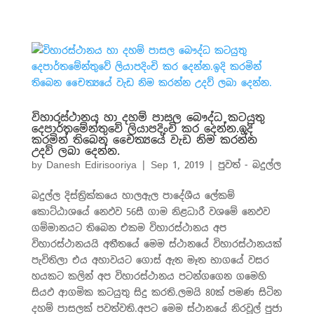
විහාරස්ථානය හා දහම් පාසල බෞද්ධ කටයුතු
දෙපාර්තමේන්තුවේ ලියාපදිංචි කර දෙන්න.ඉදි
කරමින් තිබෙන චෛත්‍යයේ වැඩ නිම කරන්න
උදව් ලබා දෙන්න.
by
Danesh Edirisooriya
|
Sep 1, 2019
|
පුවත් - බදුල්ල
බදුල්ල දිස්ත්‍රික්කයෙ හාලඇල පාදේශීය ලේකම්
කොට්ඨාශයේ නෙඵව 56සී ගාම නිළධාරී වශමේ නෙඵව
ගම්මානයට තිබෙන එකම විහාරස්ථානය අප
විහාරස්ථානයයි අතීතයේ මෙම ස්ථානයේ විහාරස්ථානයක්
පැවිතිලා එය අහාවයට ගොස් ඇත මෑත භාගයේ වසර
හයකට කලින් අප විහාරස්ථානය පටන්ගගෙන ගමෙහි
සියඵ ආගමික කටයුතු සිදු කරති.ලමයි 80ක් පමණ සිටින
දහම් පාසලක් පවත්වති.අපට මෙම ස්ථානයේ නිරවූල් පුජා