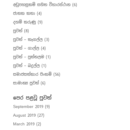
අඩුපහසුකම් සහිත විහාරස්ථාන
(6)
ජාතක කතා
(4)
දහම් කරුණු
(9)
පුවත්
(8)
පුවත් – කෑගල්ල
(3)
පුවත් – ගාල්ල
(4)
පුවත් – පුත්තලම
(1)
පුවත් – බදුල්ල
(1)
සමාජසත්කාර පිංකම්
(56)
සාමාන්‍ය පුවත්
(6)
පෙර පළවූ පුවත්
September 2019
(9)
August 2019
(27)
March 2019
(2)