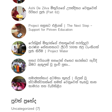
Ashi De Zilva මිතුරියගේ උපන්දිනය වෙනුවෙන්
පිරිකර පූජා (Part 02)
Project සසුනට එළියක් | The Next Step –
Support for Piriven Education
ෆේස්බුක් මිතුරන්ගේ එකතුවෙන් පරප්පුදූව
ආරණ්‍ය සේනාසනයට ලීටර් 500ක ජල ටැංකියක්
පූජා කිරීම | Project Water
සතර වරිගයම සසරෙන් එතෙර කරන්නට පැවිදි
බිමට ඇතුලත් වූ පුංචි පුතා…
සමාජසත්කාර අටමහා කුසල් | ගිලන් වූ
ස්වාමින්වහන්සේ නමක් වෙනුවෙන් තැනවූ නාන
කාමරය සහ වැසිකිළිය
පුවත් ප්‍රභේද
Uncategorized
(7)