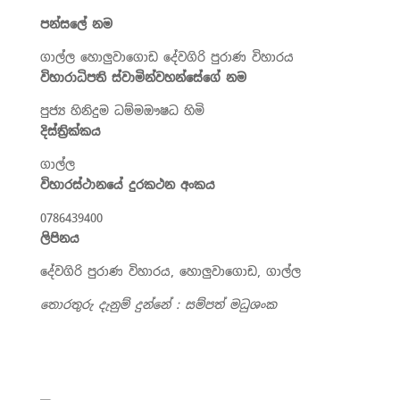
පන්සලේ නම
ගාල්ල හොලුවාගොඩ
දේවගිරි
පුරාණ
විහාරය
විහාරාධිපති ස්වාමින්වහන්සේගේ නම
පුජ්‍ය හිනිදුම ධම්මඖෂධ හිමි
දිස්ත්‍රික්කය
ගාල්ල
විහාරස්ථානයේ දුරකථන අංකය
0786439400
ලිපිනය
දේවගිරි
පුරාණ
විහාරය, හොලුවාගොඩ, ගාල්ල
තොරතුරු දැනුම් දුන්නේ : සම්පත් මධුශංක