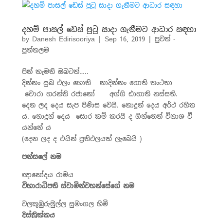
දහම් පාසල් ඩෙස් පුටු සාදා ගැනීමට ආධාර සඳහා
by
Danesh Edirisooriya
|
Sep 16, 2019
|
පුවත් -
පුත්තලම
පින් කැමති ඔබටත්…..
දින්නං සුඛ ඵලං හොති
නාදින්නං හොති තංථතා
චොරා හරන්ති රජානෝ අග්ගි ඪාහාති නස්සති.
දෙන ලද දෙය සැප පිණිස වෙයි. නොදුන් දෙය අර්ථ රහිත
ය. නොදුන් දෙය සොර කම් කරයි ද ගින්නෙන් විනාශ වී
යන්නේ ය
(දෙන ලද ද එයින් ප්‍රතිඵලයක් ලැබෙයි )
පන්සලේ නම
ඥානෝදය රාමය
විහාරාධිපති ස්වාමින්වහන්සේගේ නම
වලකුඹුරුමුල්ල සුමංගල හිමි
දිස්ත්‍රික්කය