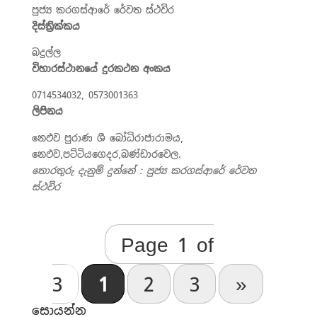
පුජ්‍ය කරගස්ආරේ රේවත ස්ථවිර
දිස්ත්‍රික්කය
බදුල්ල
විහාරස්ථානයේ දුරකථන අංකය
0714534032, 0573001363
ලිපිනය
නෙඵව පුරාණ ශී බෝධිරාජාරාමය,
නෙඵව,පට්ටියගෙදර,බණ්ඩාරවෙල.
තොරතුරු දැනුම් දුන්නේ : පුජ්‍ය කරගස්ආරේ රේවත
ස්ථවිර
Page 1 of
3
1
2
3
»
සොයන්න