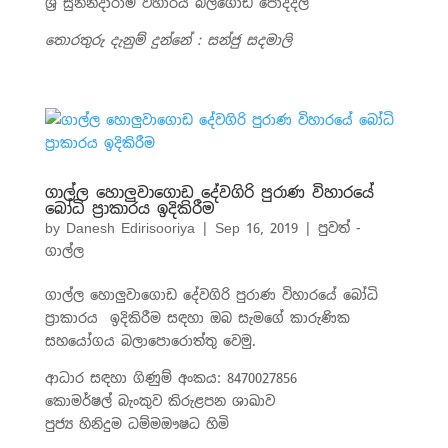
ශ්‍රී
සුනන්දාරාම
විහාරය
බලගොඩ
පොද්දල
තොරතුරු දැනුම් දුන්නේ : සන්ජු සදමාලි
ගාල්ල හොලුවාගොඩ දේවගිරි පුරාණ විහාරයේ
බෝධි ප්‍රාකාරය ඉදිකිරීම
by
Danesh Edirisooriya
|
Sep 16, 2019
|
පුවත් -
ගාල්ල
ගාල්ල හොලුවාගොඩ දේවගිරි පුරාණ විහාරයේ බෝධි
ප්‍රාකාරය ඉදිකිරීම සඳහා ඔබ සැමගේ කාරුණික
සහයෝගය බලාපොරොත්තු වෙමු.
ආධාර සඳහා ගිණුම් අංකය: 8470027856
කොමර්ෂල් බැංකුව කිරුළපන ශාඛාව
පුජ්‍ය හිනිදුම ධම්මඖෂධ හිමි