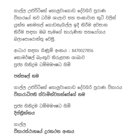
ගාල්ල උළුවිටිකේ හොලුවාගොඩ දේවගිරි පුරාණ
විහාරයේ නව ධර්ම ශාලාව සහ සංඝාවාස කුටි වලින්
යුක්ත තෙමහල් ගොඩනැගිල්ල ඉදී කිරීම අවසාන
කිරීම සඳහා ඔබ සැමගේ කාරුණික සහයෝගය
බලාපොරොත්තු වෙමු.
ආධාර සඳහා ගිණුම් අංකය : 8470027856
කොමර්ෂල් බැංකුව කිරුළපන ශාඛාව
පුජ්‍ය හිනිදුම ධම්මඖෂධ හිමි
පන්සලේ නම
ගාල්ල
උළුවිටිකේ
හොලුවාගොඩ දේවගිරි පුරාණ විහාරය
විහාරාධිපති ස්වාමින්වහන්සේගේ නම
පුජ්‍ය හිනිදුම ධම්මඖෂධ හිමි
දිස්ත්‍රික්කය
ගාල්ල
විහාරස්ථානයේ දුරකථන අංකය